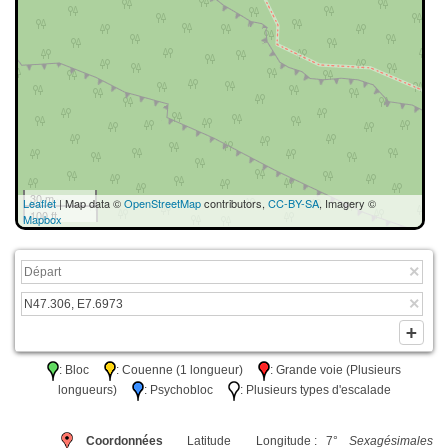
30 m
Leaflet
| Map data ©
OpenStreetMap
contributors,
CC-BY-SA
, Imagery ©
100 ft
Mapbox
: Bloc
: Couenne (1 longueur)
: Grande voie (Plusieurs
longueurs)
: Psychobloc
: Plusieurs types d'escalade
Coordonnées
Latitude
Longitude : 7°
Sexagésimales