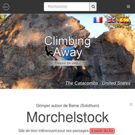
The Catacombs - United States
Grimper autour de Berne (Solothurn)
Morchelstock
Site de bloc intéressant pour ses passages
à partir du 8a
.