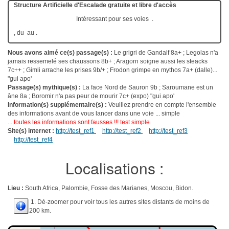
Structure Artificielle d'Escalade gratuite et libre d'accès
Intéressant pour ses voies .
, du au .
Nous avons aimé ce(s) passage(s) :
Le grigri de Gandalf 8a+ ; Legolas n'a
jamais ressemelé ses chaussons 8b+ ; Aragorn soigne aussi les steacks
7c++ ; Gimli arrache les prises 9b/+ ; Frodon grimpe en mythos 7a+ (dalle)...
"gui apo'
Passage(s) mythique(s) :
La face Nord de Sauron 9b ; Saroumane est un
âne 8a ; Boromir n'a pas peur de mourir 7c+ (expo) "gui apo'
Information(s) supplémentaire(s) :
Veuillez prendre en compte l'ensemble
des informations avant de vous lancer dans une voie ... simple
... toutes les informations sont fausses !!! test simple
Site(s) internet :
http://test_ref1
http://test_ref2
http://test_ref3
http://test_ref4
Localisations :
Lieu :
South Africa, Palombie, Fosse des Marianes, Moscou, Bidon.
1. Dé-zoomer pour voir tous les autres sites distants de moins de
200 km.