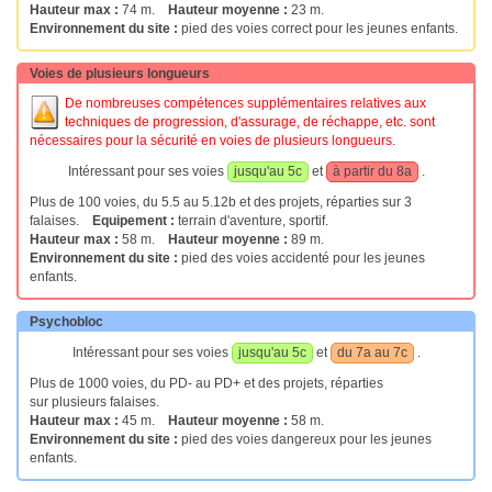
Hauteur max :
74 m.
Hauteur moyenne :
23 m.
Environnement du site :
pied des voies correct pour les jeunes enfants.
Voies de plusieurs longueurs
De nombreuses compétences supplémentaires relatives aux
techniques de progression, d'assurage, de réchappe, etc. sont
nécessaires pour la sécurité en voies de plusieurs longueurs.
Intéressant pour ses voies
jusqu'au 5c
et
à partir du 8a
.
Plus de 100 voies, du 5.5 au 5.12b et des projets, réparties sur 3
falaises.
Equipement :
terrain d'aventure, sportif.
Hauteur max :
58 m.
Hauteur moyenne :
89 m.
Environnement du site :
pied des voies accidenté pour les jeunes
enfants.
Psychobloc
Intéressant pour ses voies
jusqu'au 5c
et
du 7a au 7c
.
Plus de 1000 voies, du PD- au PD+ et des projets, réparties
sur plusieurs falaises.
Hauteur max :
45 m.
Hauteur moyenne :
58 m.
Environnement du site :
pied des voies dangereux pour les jeunes
enfants.