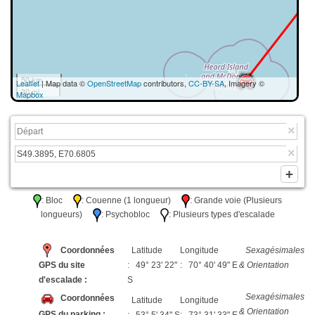
50 km
Leaflet
| Map data ©
OpenStreetMap
contributors,
CC-BY-SA
, Imagery ©
30 mi
Mapbox
: Bloc
: Couenne (1 longueur)
: Grande voie (Plusieurs
longueurs)
: Psychobloc
: Plusieurs types d'escalade
Coordonnées
Latitude
Longitude
Sexagésimales
GPS du site
: 49° 23' 22"
: 70° 40' 49" E
& Orientation
d'escalade :
S
Sexagésimales
Coordonnées
Latitude
Longitude
& Orientation
GPS du parking :
: 53° 5' 34" S
: 73° 31' 33" E