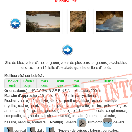
le 22/05/1798
Site de bloc, voies d'une longueur, voies de plusieurs longueurs, psychobloc
et structure artificielle d'escalade gratuite et libre d'accès
Meilleure(s) période(s) :
Janvier
Février
Mars
Avril
Mai
Juin
Juillet
Août
Sept.
Oct.
Nov.
Déc.
Orientation(s) :
NW-W-SW-S-SE-E-NE-N
Altitude :
200 m
Marche d'approche :
16 jours, 8h et 23 min par tyrolienne
Rocher :
autre, tuf, trachyte, silex, serpentine, schiste, roche volcanique,
rhyolite, résine, quartzite, quartz, porphyre, migmatite, marbre, gritstone, grès
armoricain, grès, granite, gneiss, gabbro, dolérite, diorite, craie, conglomérat,
composite, cargneule, calcaire (molasse), calcaire (dolomie), calcaire,
basalte, ardoise, andésite.
Profil(s) :
dièdre
, surplomb
, dévers
, vertical
, dalle
.
Type(s) de prises :
tafonis, verticales,