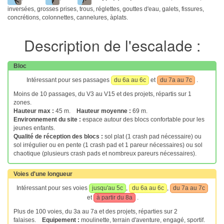
inversées, grosses prises, trous, réglettes, gouttes d'eau, galets, fissures,
concrétions, colonnettes, cannelures, àplats.
Description de l'escalade :
Bloc
Intéressant pour ses passages
du 6a au 6c
et
du 7a au 7c
.
Moins de 10 passages, du V3 au V15 et des projets, répartis sur 1
zones.
Hauteur max :
45 m.
Hauteur moyenne :
69 m.
Environnement du site :
espace autour des blocs confortable pour les
jeunes enfants.
Qualité de réception des blocs :
sol plat (1 crash pad nécessaire) ou
sol irrégulier ou en pente (1 crash pad et 1 pareur nécessaires) ou sol
chaotique (plusieurs crash pads et nombreux pareurs nécessaires).
Voies d'une longueur
Intéressant pour ses voies
jusqu'au 5c
,
du 6a au 6c
,
du 7a au 7c
et
à partir du 8a
.
Plus de 100 voies, du 3a au 7a et des projets, réparties sur 2
falaises.
Equipement :
moulinette, terrain d'aventure, engagé, sportif.