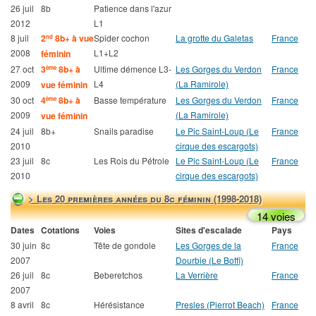
26 juil
8b
Patience dans l'azur
2012
L1
8 juil
2
8b+ à vue
Spider cochon
La grotte du Galetas
France
nd
2008
L1+L2
féminin
27 oct
3
8b+ à
Ultime démence L3-
Les Gorges du Verdon
France
ème
2009
L4
(La Ramirole)
vue féminin
30 oct
4
8b+ à
Basse température
Les Gorges du Verdon
France
ème
2009
(La Ramirole)
vue féminin
24 juil
8b+
Snails paradise
Le Pic Saint-Loup (Le
France
2010
cirque des escargots)
23 juil
8c
Les Rois du Pétrole
Le Pic Saint-Loup (Le
France
2010
cirque des escargots)
> Les 20 premières années du 8c féminin (1998-2018)
14 voies
Dates
Cotations
Voies
Sites d'escalade
Pays
30 juin
8c
Tête de gondole
Les Gorges de la
France
2007
Dourbie (Le Boffi)
26 juil
8c
Beberetchos
La Verrière
France
2007
8 avril
8c
Hérésistance
Presles (Pierrot Beach)
France