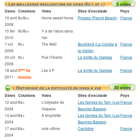
5 voies
> Les meilleures réalisations en voies (8c/+ et +)
Dates
Cotations
Voies
Sites d'escalade
Pays
19 avril
8c/8c+
Home sweet home
Presles (Pierrot Beach)
France
2008
15 fév
8c/8c+
Y a de l'abus dans
2010
l'air
7 oct
8c+
The Wall
Bouilland (La Combe à
France
2009
la Vieille)
24 oct
8c+
Pue l'Ovaire
La grotte du Galetas
France
2009
18 août
3
9a
Les 3 P
La grotte du Galetas
France
ème
2011
féminin
30 voies
> Historique de la difficulté en voies à vue
Dates
Cotations
Voies
Sites d'escalade
Pays
12 août
8a+
L'odyssée de
Les Gorges du Tarn (Les
France
2004
l'espace
Baumes Basses)
14 août
8a+
A bicyclette
Les Gorges du Tarn (Les
France
2004
Baumes Basses)
17 août
8a+
voie ultime
Cantobre
France
2004