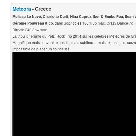
Meteora
- Greece
Melissa Le Nevé, Charlotte Durif, Nina Caprez, Iker & Eneko Pou, Sean V
Gérôme Pouvreau & co.
dans Sophocles 180m 6b max, Crazy Dance 7c+ 
Directe 240 8b+ max
La tribu itinérante du Petzl Rock Trip 2014 sur les célèbres Météores de Gr
Magnifique mais souvent exposé ... mais sublime ... mais exposé ... et souv
impossible de placer un coinceur !