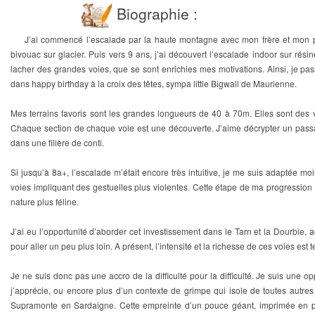
Biographie :
J’ai commencé l’escalade par la haute montagne avec mon frère et mon pè
bivouac sur glacier. Puis vers 9 ans, j’ai découvert l’escalade indoor sur résin
lacher des grandes voies, que se sont enrichies mes motivations. Ainsi, je pa
dans happy birthday à la croix des têtes, sympa little Bigwall de Maurienne.
Mes terrains favoris sont les grandes longueurs de 40 à 70m. Elles sont des v
Chaque section de chaque voie est une découverte. J’aime décrypter un passag
dans une filière de conti.
Si jusqu’à 8a+, l’escalade m’était encore très intuitive, je me suis adaptée moi
voies impliquant des gestuelles plus violentes. Cette étape de ma progression 
nature plus féline.
J’ai eu l’opportunité d’aborder cet investissement dans le Tarn et la Dourbie,
pour aller un peu plus loin. A présent, l’intensité et la richesse de ces voies est
Je ne suis donc pas une accro de la difficulté pour la difficulté. Je suis une 
j’apprécie, ou encore plus d’un contexte de grimpe qui isole de toutes autres
Supramonte en Sardaigne. Cette empreinte d’un pouce géant, imprimée en pl