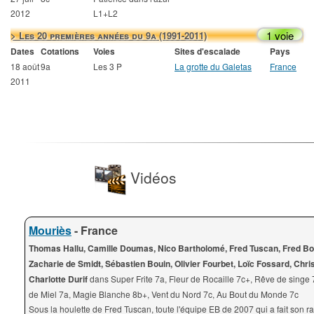
2012
L1+L2
1 voie
> Les 20 premières années du 9a (1991-2011)
Dates
Cotations
Voies
Sites d'escalade
Pays
18 août
9a
Les 3 P
La grotte du Galetas
France
2011
Vidéos
Mouriès
- France
Thomas Hallu, Camille Doumas, Nico Bartholomé, Fred Tuscan, Fred Bo
Zacharie de Smidt, Sébastien Bouin, Olivier Fourbet, Loïc Fossard, Chri
Charlotte Durif
dans Super Frite 7a, Fleur de Rocaille 7c+, Rêve de singe
de Miel 7a, Magie Blanche 8b+, Vent du Nord 7c, Au Bout du Monde 7c
Sous la houlette de Fred Tuscan, toute l'équipe EB de 2007 qui a fait son