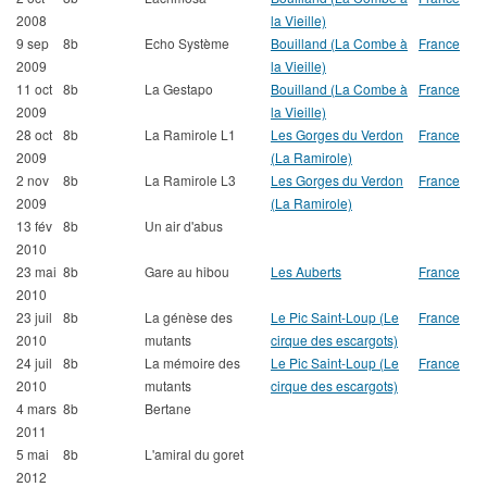
2008
la Vieille)
9 sep
8b
Echo Système
Bouilland (La Combe à
France
2009
la Vieille)
11 oct
8b
La Gestapo
Bouilland (La Combe à
France
2009
la Vieille)
28 oct
8b
La Ramirole L1
Les Gorges du Verdon
France
2009
(La Ramirole)
2 nov
8b
La Ramirole L3
Les Gorges du Verdon
France
2009
(La Ramirole)
13 fév
8b
Un air d'abus
2010
23 mai
8b
Gare au hibou
Les Auberts
France
2010
23 juil
8b
La génèse des
Le Pic Saint-Loup (Le
France
2010
mutants
cirque des escargots)
24 juil
8b
La mémoire des
Le Pic Saint-Loup (Le
France
2010
mutants
cirque des escargots)
4 mars
8b
Bertane
2011
5 mai
8b
L'amiral du goret
2012