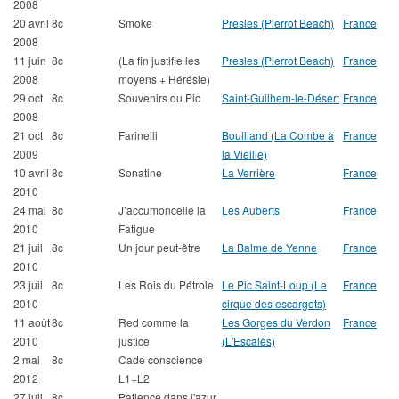
2008
20 avril
8c
Smoke
Presles (Pierrot Beach)
France
2008
11 juin
8c
(La fin justifie les
Presles (Pierrot Beach)
France
2008
moyens + Hérésie)
29 oct
8c
Souvenirs du Pic
Saint-Guilhem-le-Désert
France
2008
21 oct
8c
Farinelli
Bouilland (La Combe à
France
2009
la Vieille)
10 avril
8c
Sonatine
La Verrière
France
2010
24 mai
8c
J’accumoncelle la
Les Auberts
France
2010
Fatigue
21 juil
8c
Un jour peut-être
La Balme de Yenne
France
2010
23 juil
8c
Les Rois du Pétrole
Le Pic Saint-Loup (Le
France
2010
cirque des escargots)
11 août
8c
Red comme la
Les Gorges du Verdon
France
2010
justice
(L'Escalès)
2 mai
8c
Cade conscience
2012
L1+L2
27 juil
8c
Patience dans l'azur