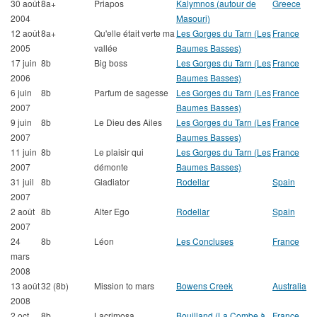
30 août
8a+
Priapos
Kalymnos (autour de
Greece
2004
Masouri)
12 août
8a+
Qu'elle était verte ma
Les Gorges du Tarn (Les
France
2005
vallée
Baumes Basses)
17 juin
8b
Big boss
Les Gorges du Tarn (Les
France
2006
Baumes Basses)
6 juin
8b
Parfum de sagesse
Les Gorges du Tarn (Les
France
2007
Baumes Basses)
9 juin
8b
Le Dieu des Ailes
Les Gorges du Tarn (Les
France
2007
Baumes Basses)
11 juin
8b
Le plaisir qui
Les Gorges du Tarn (Les
France
2007
démonte
Baumes Basses)
31 juil
8b
Gladiator
Rodellar
Spain
2007
2 août
8b
Alter Ego
Rodellar
Spain
2007
24
8b
Léon
Les Concluses
France
mars
2008
13 août
32 (8b)
Mission to mars
Bowens Creek
Australia
2008
2 oct
8b
Lacrimosa
Bouilland (La Combe à
France