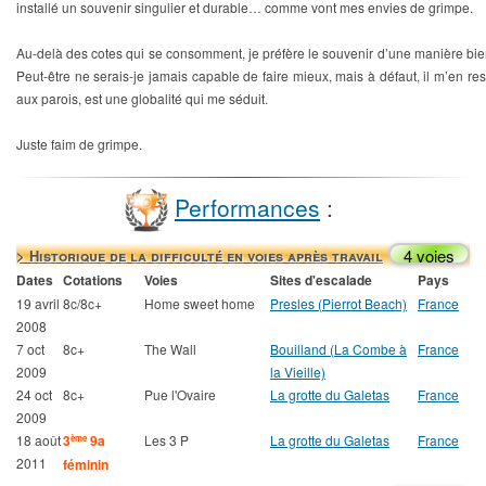
installé un souvenir singulier et durable… comme vont mes envies de grimpe.
Au-delà des cotes qui se consomment, je préfère le souvenir d’une manière bien
Peut-être ne serais-je jamais capable de faire mieux, mais à défaut, il m’en re
aux parois, est une globalité qui me séduit.
Juste faim de grimpe.
Performances
:
4 voies
> Historique de la difficulté en voies après travail
Dates
Cotations
Voies
Sites d'escalade
Pays
19 avril
8c/8c+
Home sweet home
Presles (Pierrot Beach)
France
2008
7 oct
8c+
The Wall
Bouilland (La Combe à
France
2009
la Vieille)
24 oct
8c+
Pue l'Ovaire
La grotte du Galetas
France
2009
18 août
3
9a
Les 3 P
La grotte du Galetas
France
ème
2011
féminin