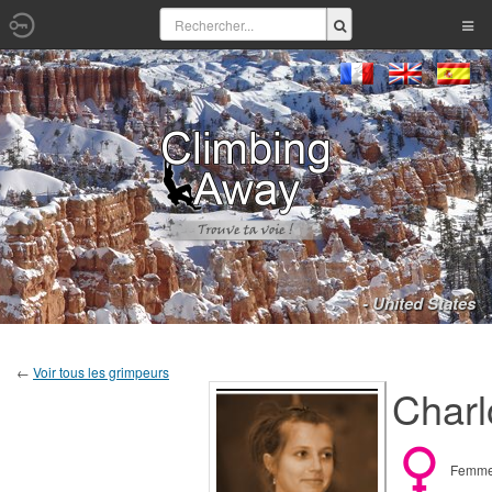
- United States
←
Voir tous les grimpeurs
Charl
Femm