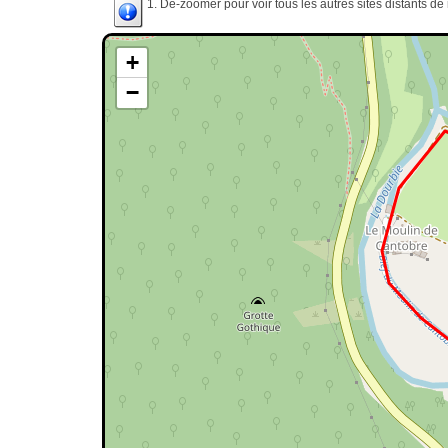
1. Dé-zoomer pour voir tous les autres sites distants d
+
−