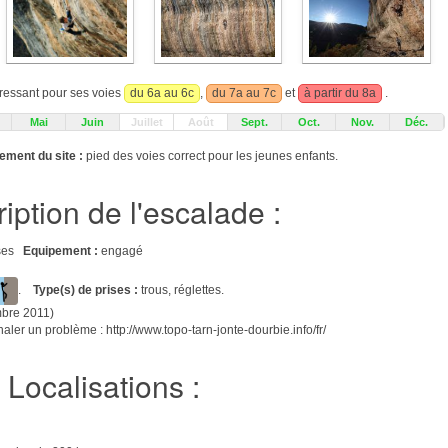
éressant pour ses voies
du 6a au 6c
,
du 7a au 7c
et
à partir du 8a
.
Mai
Juin
Juillet
Août
Sept.
Oct.
Nov.
Déc.
ement du site :
pied des voies correct pour les jeunes enfants.
iption de l'escalade :
aises
Equipement :
engagé
.
Type(s) de prises :
trous, réglettes.
mbre 2011)
aler un problème : http://www.topo-tarn-jonte-dourbie.info/fr/
Localisations :