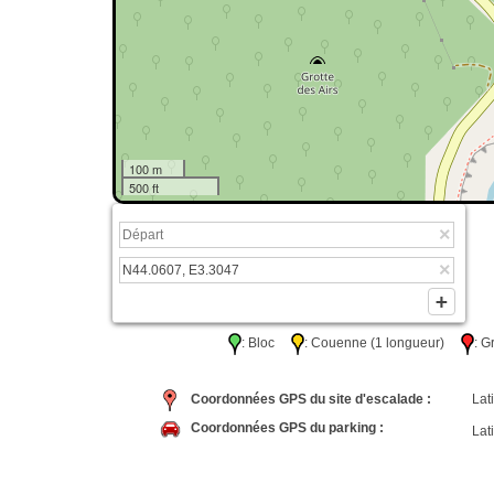
100 m
500 ft
: Bloc
: Couenne (1 longueur)
: 
Coordonnées GPS du site d'escalade :
Lati
Coordonnées GPS du parking :
Lati