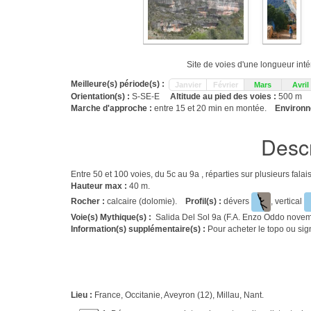
Site de voies d'une longueur int
Meilleure(s) période(s) :
Janvier
Février
Mars
Avril
Orientation(s) :
S-SE-E
Altitude au pied des voies :
500 m
Marche d'approche :
entre 15 et 20 min en montée.
Environn
Descr
Entre 50 et 100 voies, du 5c au 9a , réparties sur plusieurs fal
Hauteur max :
40 m.
Rocher :
calcaire (dolomie).
Profil(s) :
dévers
, vertical
Voie(s) Mythique(s) :
Salida Del Sol 9a (F.A. Enzo Oddo nove
Information(s) supplémentaire(s) :
Pour acheter le topo ou sign
Lieu :
France, Occitanie, Aveyron (12), Millau, Nant.