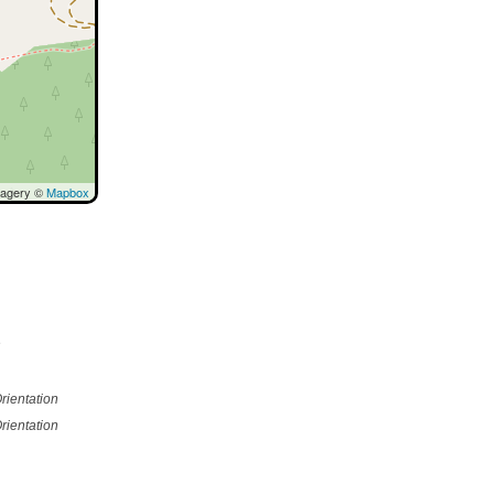
magery ©
Mapbox
e
rientation
rientation