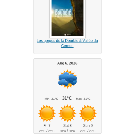
Les gorges de la Dourbie & Vallée du
Cernon
Aug 6, 2026
31°C
Min.
31°C
Max.
31°C
Fri 7
Sat 8
Sun 9
/
/
/
25°C
25°C
30°C
30°C
29°C
29°C