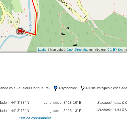
Leaflet
| Map data ©
OpenStreetMap
contributors,
CC-BY-SA
, I
Grande voie (Plusieurs longueurs)
: Psychobloc
: Plusieurs types d'escalad
tude : 44° 3' 38" N
Longitude : 3° 18' 16" E
Sexagésimales & O
Sexagésimales & O
tude : 44° 3' 13" N
Longitude : 3° 18' 13" E
Plus de coordonnées