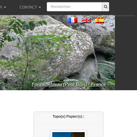
R
CONTACT
Fontainebleau (Petit Bois) - France
Topo(s) Papier(s) :