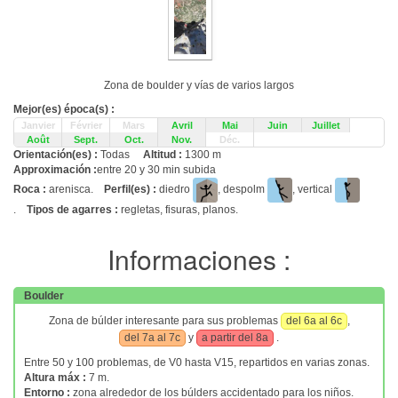
Zona de boulder y vías de varios largos
Mejor(es) época(s) :
Janvier
Février
Mars
Avril
Mai
Juin
Juillet
Août
Sept.
Oct.
Nov.
Déc.
Orientación(es) :
Todas
Altitud :
1300 m
Approximación :
entre 20 y 30 min subida
Roca :
arenisca.
Perfil(es) :
diedro
, despolm
, vertical
.
Tipos de agarres :
regletas, fisuras, planos.
Informaciones :
Boulder
Zona de búlder interesante para sus problemas
del 6a al 6c
,
del 7a al 7c
y
a partir del 8a
.
Entre 50 y 100 problemas, de V0 hasta V15, repartidos en varias zonas.
Altura máx :
7 m.
Entorno :
zona alrededor de los búlders accidentado para los niños.