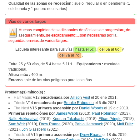
Qualidad de las zonas de recepcíon :
suelo irregular o en pendiente (1
colchoneta y 1 portero necesarios).
Vías de varios largos
Muchas comptetencias adicionales de técnicas de progresion , de
aseguramiento, de escapamiento ... son necesarias por la
seguridad en vías de varios largos.
Escuela interesante para sus vías
hasta el 5c
,
del 6a al 6c
y
del 7a al 7c
.
Entre 25 y 50 vías, de 5.4 hasta 5.11d.
Equipamiento :
escalada
tradicional.
Altura máx :
400 m.
Entorno :
pie de las vías peligroso para los niños.
Problema(s) mítico(s) :
Half Magic
V12
encadenada por
Allison Vest
el 20 ene 2021.
Trieste
V14
encadenada por
Brooke Raboutou
el 6 dic 2021.
The Nest
V15
primera ascensión por
Daniel Woods
el 19 dic 2013.
Primeras repeticiónes por
James Webb
(2013),
Paul Robinson
(2013),
Nalle Hukkataival
(2015),
Keenan Takahashi
(2018),
Ethan Pringle
(2018),
Sam Weir
(2019),
Drew Ruana
(2020),
Pablo Hammack
(2020),
Matt Fultz
(2021),
Jon Glassberg
(2021).
Trieste sit
V15
primera ascensión por
Drew Ruana
el 18 dic 2019.