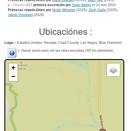
Primeras repeticiónes por
Dave Graham
(2019),
Matt Fultz
(2021).
Shaolin
V17
primera ascensión por
Sean Bailey
el 14 nov 2024.
Primeras repeticiónes por
Noah Wheeler
(2025),
Zach Galla
(2025),
Jakob Schubert
(2026)
Ubicaciónes :
Lugar :
Estados Unidos, Nevada, Clark County, Las Vegas, Blue Diamond.
1. Hacer zoom para ver las otras escuelas 200 km alrededor.
+
−