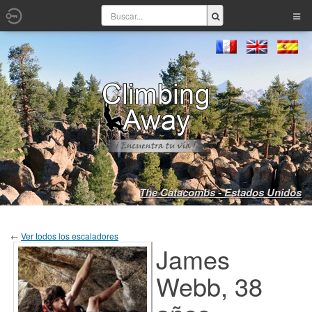
The Catacombs - Estados Unidos
←
Ver todos los escaladores
James
Webb, 38