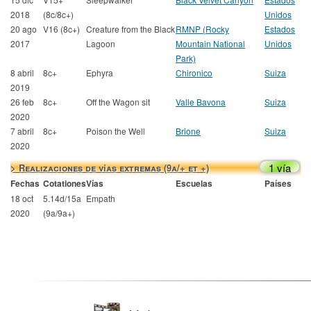
2018
(8c/8c+)
Unidos
20 ago
V16 (8c+)
Creature from the Black
RMNP (Rocky
Estados
2017
Lagoon
Mountain National
Unidos
Park)
8 abril
8c+
Ephyra
Chironico
Suiza
2019
26 feb
8c+
Off the Wagon sit
Valle Bavona
Suiza
2020
7 abril
8c+
Poison the Well
Brione
Suiza
2020
1 vía
> Realizaciones de vías extremas (9a/+ et +)
Fechas
Cotationes
Vías
Escuelas
Países
18 oct
5.14d/15a
Empath
2020
(9a/9a+)