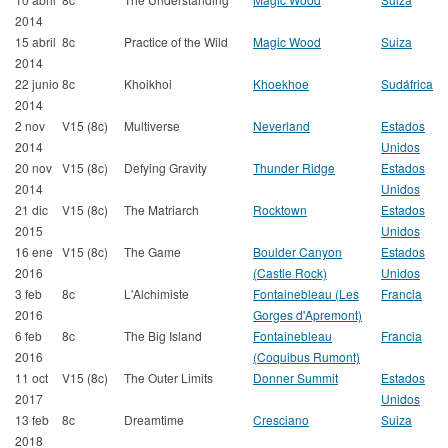
2014
15 abril
8c
Practice of the Wild
Magic Wood
Suiza
2014
22 junio
8c
Khoikhoi
Khoekhoe
Sudáfrica
2014
2 nov
V15 (8c)
Multiverse
Neverland
Estados
2014
Unidos
20 nov
V15 (8c)
Defying Gravity
Thunder Ridge
Estados
2014
Unidos
21 dic
V15 (8c)
The Matriarch
Rocktown
Estados
2015
Unidos
16 ene
V15 (8c)
The Game
Boulder Canyon
Estados
2016
(Castle Rock)
Unidos
3 feb
8c
L'Alchimiste
Fontainebleau (Les
Francia
2016
Gorges d'Apremont)
6 feb
8c
The Big Island
Fontainebleau
Francia
2016
(Coquibus Rumont)
11 oct
V15 (8c)
The Outer Limits
Donner Summit
Estados
2017
Unidos
13 feb
8c
Dreamtime
Cresciano
Suiza
2018