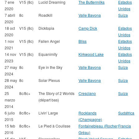
7 ene
V15 (8c)
Lucid Dreaming
The Buttermilks
Estados
2020
Unidos
7 abril
8c
Roadkill
Valle Bavona
Suiza
2020
18 oct
V15 (8c)
Dicktopia
Camp Dick
Estados
2020
Unidos
1 nov
V15 (8c)
Fallen Angel
Bliss
Estados
2021
Unidos
14 nov
V15 (8c)
Equanimity
Kirkwood Lake
Estados
2023
Unidos
27 may
8c
Eye in the Sky
Valle Bavona
Suiza
2024
28 may
8c
Solar Plexus
Valle Bavona
Suiza
2024
25
8c/8c+
The Story of 2 Worlds
Cresciano
Suiza
marzo
(départ bas)
2014
6 julio
8c/8c+
Livin' Large
Rocklands
Sudáfrica
2015
(Champagne)
15 feb
8c/8c+
Le Pied à Coulisse
Fontainebleau (Rocher
Francia
2016
Gréau)
15 dic
V15+
Sleepwalker
Black Velvet Canyon
Estados