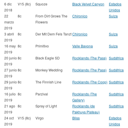
6 dic
V15 (8c)
Squoze
Black Velvet Canyon
Estados
2018
Unidos
22
8c
From Dirt Grows The
Chironico
Suiza
marzo
Flowers
2019
3 abril
8c
Der Mit Dem Fels Tanzt
Chironico
Suiza
2019
16 may
8c
Primitivo
Valle Bavona
Suiza
2019
20 junio
8c
Black Eagle SD
Rocklands (The Pass)
Sudáfrica
2019
27 junio
8c
Monkey Wedding
Rocklands (The Pass)
Sudáfrica
2019
29 junio
8c
The Finnish Line
Rocklands (The Coop)
Sudáfrica
2019
16 julio
8c
Parzival
Rocklands (The
Sudáfrica
2019
Gallery)
21 ago
8c
Spray of Light
Rocklands (de
Sudáfrica
2019
Pakhuys Plateau)
24 oct
V15 (8c)
Virgo
Bliss
Estados
2019
Unidos