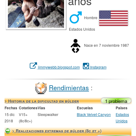
años
Hombre
Estados Unidos
Nace en 7 noviembre 1987
jimmywebb.blogspot.com
Instagram
Rendimientas
:
1 problema
> Historia de la dificultad en búlder
Fechas
Cotationes
Vías
Escuelas
Países
15 dic
V15+
Sleepwalker
Black Velvet Canyon
Estados
2018
(8c/8c+)
Unidos
> Realizaciones extremas de búlder (8c et +)