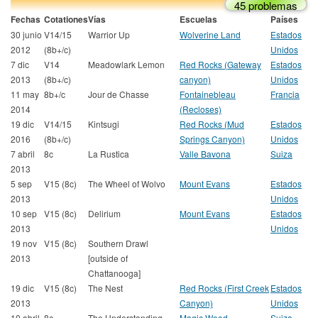
45 problemas
Fechas
Cotationes
Vías
Escuelas
Países
30 junio
V14/15
Warrior Up
Wolverine Land
Estados
2012
(8b+/c)
Unidos
7 dic
V14
Meadowlark Lemon
Red Rocks (Gateway
Estados
2013
(8b+/c)
canyon)
Unidos
11 may
8b+/c
Jour de Chasse
Fontainebleau
Francia
2014
(Recloses)
19 dic
V14/15
Kintsugi
Red Rocks (Mud
Estados
2016
(8b+/c)
Springs Canyon)
Unidos
7 abril
8c
La Rustica
Valle Bavona
Suiza
2013
5 sep
V15 (8c)
The Wheel of Wolvo
Mount Evans
Estados
2013
Unidos
10 sep
V15 (8c)
Delirium
Mount Evans
Estados
2013
Unidos
19 nov
V15 (8c)
Southern Drawl
2013
[outside of
Chattanooga]
19 dic
V15 (8c)
The Nest
Red Rocks (First Creek
Estados
2013
Canyon)
Unidos
10 abril
8c
The Understanding
Magic Wood
Suiza