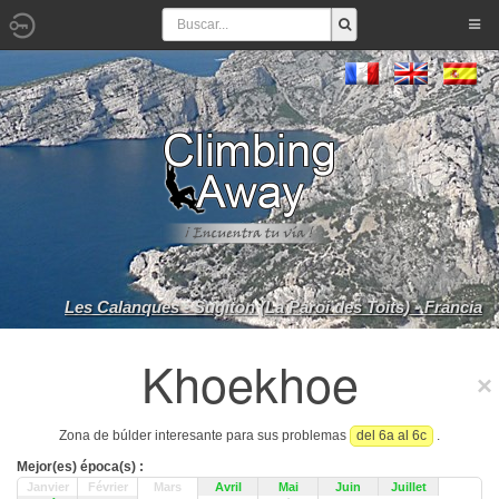
Les Calanques - Sugiton (La Paroi des Toits) - Francia
Khoekhoe
Zona de búlder interesante para sus problemas
del 6a al 6c
.
Mejor(es) época(s) :
Janvier
Février
Mars
Avril
Mai
Juin
Juillet