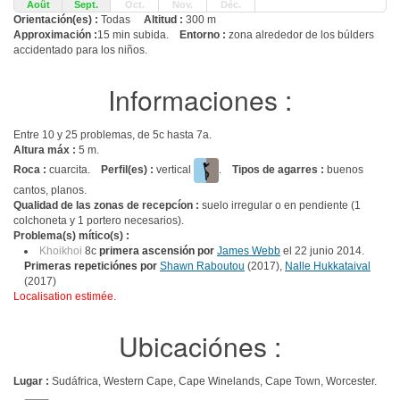
Août
Sept.
Oct.
Nov.
Déc.
Orientación(es) :
Todas
Altitud :
300 m
Approximación :
15 min subida.
Entorno :
zona alrededor de los búlders
accidentado para los niños.
Informaciones :
Entre 10 y 25 problemas, de 5c hasta 7a.
Altura máx :
5 m.
Roca :
cuarcita.
Perfil(es) :
vertical
.
Tipos de agarres :
buenos
cantos, planos.
Qualidad de las zonas de recepcíon :
suelo irregular o en pendiente (1
colchoneta y 1 portero necesarios).
Problema(s) mítico(s) :
Khoikhoi
8c
primera ascensión por
James Webb
el 22 junio 2014.
Primeras repeticiónes por
Shawn Raboutou
(2017),
Nalle Hukkataival
(2017)
Localisation estimée.
Ubicaciónes :
Lugar :
Sudáfrica, Western Cape, Cape Winelands, Cape Town, Worcester.