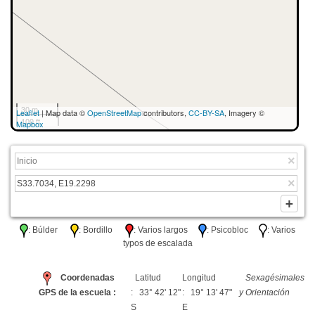
30 m
Leaflet
| Map data ©
OpenStreetMap
contributors,
CC-BY-SA
, Imagery ©
100 ft
Mapbox
: Búlder
: Bordillo
: Varios largos
: Psicobloc
: Varios
typos de escalada
Coordenadas
Latitud
Longitud
Sexagésimales
GPS de la escuela :
: 33° 42' 12"
: 19° 13' 47"
y Orientación
S
E