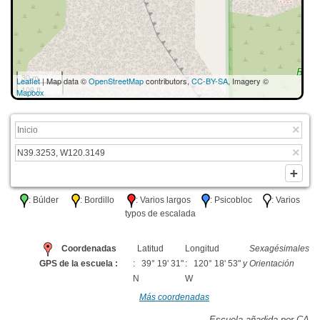
30 m
Leaflet
| Map data ©
OpenStreetMap
contributors,
CC-BY-SA
, Imagery ©
100 ft
Mapbox
: Búlder
: Bordillo
: Varios largos
: Psicobloc
: Varios
typos de escalada
Coordenadas
Latitud
Longitud
Sexagésimales
GPS de la escuela :
: 39° 19' 31"
: 120° 18' 53"
y Orientación
N
W
Más coordenadas
Escuela añadida por CA