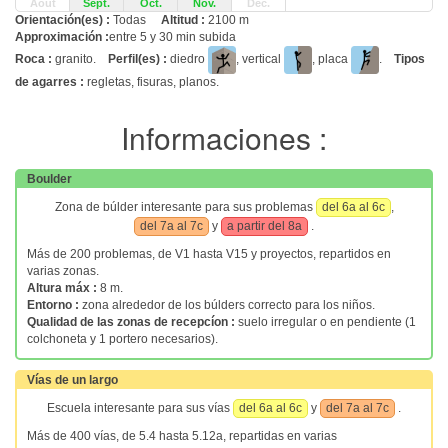
Août
Sept.
Oct.
Nov.
Déc.
Orientación(es) :
Todas
Altitud :
2100 m
Approximación :
entre 5 y 30 min subida
Roca :
granito.
Perfil(es) :
diedro
, vertical
, placa
.
Tipos
de agarres :
regletas, fisuras, planos.
Informaciones :
Boulder
Zona de búlder interesante para sus problemas
del 6a al 6c
,
del 7a al 7c
y
a partir del 8a
.
Más de 200 problemas, de V1 hasta V15 y proyectos, repartidos en
varias zonas.
Altura máx :
8 m.
Entorno :
zona alrededor de los búlders correcto para los niños.
Qualidad de las zonas de recepcíon :
suelo irregular o en pendiente (1
colchoneta y 1 portero necesarios).
Vías de un largo
Escuela interesante para sus vías
del 6a al 6c
y
del 7a al 7c
.
Más de 400 vías, de 5.4 hasta 5.12a, repartidas en varias