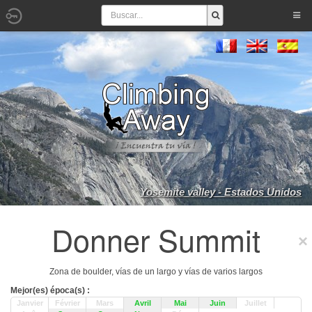
Yosemite valley - Estados Unidos
Donner Summit
Zona de boulder, vías de un largo y vías de varios largos
Mejor(es) época(s) :
Janvier
Février
Mars
Avril
Mai
Juin
Juillet