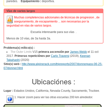
paredes.
Equipamiento :
deportiva.
Vías de varios largos
Muchas comptetencias adicionales de técnicas de progresion , de
aseguramiento, de escapamiento ... son necesarias por la
seguridad en vías de varios largos.
Escuela interesante para sus vías .
Menos de 10 vías, de 3a hasta 3a.
Problema(s) mítico(s) :
The Outer Limits
V15
primera ascensión por
James Webb
el 11 oct
2017.
Primeras repeticiónes por
Carlo Traversi
(2019),
Keenan
Takahashi
(2020)
Sitio(s) web :
http://www.alpinerack.com/tripreports/2007/donnerpass-06-25-
07/donner.html
Ubicaciónes :
Lugar :
Estados Unidos, California, Nevada County, Sacramento, Truckee.
1. Hacer zoom para ver las otras escuelas 200 km alrededor.