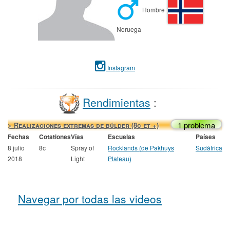
Hombre
Noruega
Instagram
Rendimientas
:
1 problema
> Realizaciones extremas de búlder (8c et +)
Fechas
Cotationes
Vías
Escuelas
Países
8 julio
8c
Spray of
Rocklands (de Pakhuys
Sudáfrica
2018
Light
Plateau)
Navegar por todas las videos