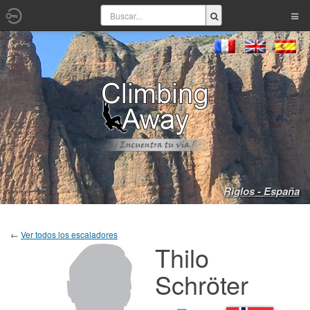
Riglos - España
←
Ver todos los escaladores
Thilo
Schröter