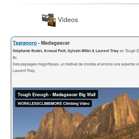
Videos
Tsaranoro
- Madagascar
Stéphanie Bodet, Arnaud Petit, Sylvain Millet & Laurent Triay
en Tough 
8c
Des paysages magnifiques, un festival de croûtes et encore une superbe v
Laurent Triay.