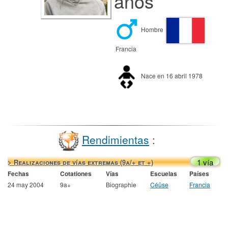
años
Hombre
Francia
Nace en 16 abril 1978
Rendimientas
:
1 vía
> Realizaciones de vías extremas (9a/+ et +)
Fechas
Cotationes
Vías
Escuelas
Países
24 may 2004
9a+
Biographie
Céüse
Francia