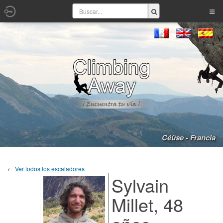
Céüse - Francia
←
Ver todos los escaladores
Sylvain
Millet, 48