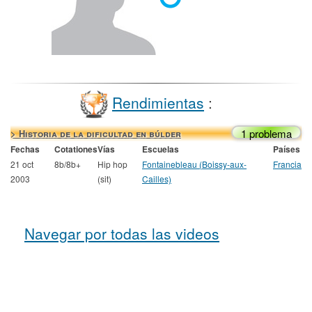
Rendimientas
:
1 problema
> Historia de la dificultad en búlder
Fechas
Cotationes
Vías
Escuelas
Países
21 oct
8b/8b+
Hip hop
Fontainebleau (Boissy-aux-
Francia
2003
(sit)
Cailles)
Navegar por todas las videos