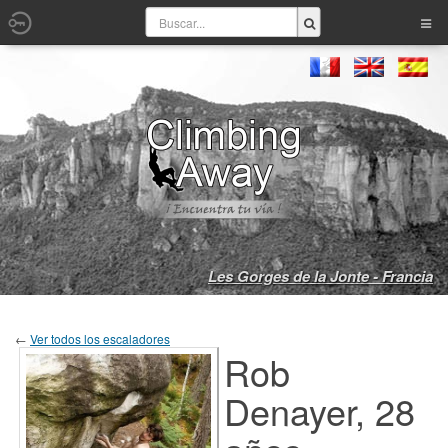
Les Gorges de la Jonte - Francia
←
Ver todos los escaladores
Rob
Denayer, 28