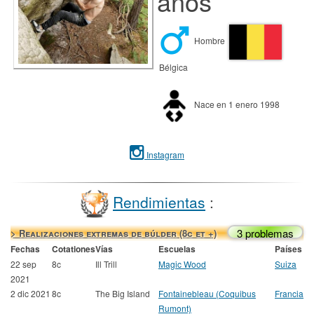
años
Hombre
Bélgica
Nace en 1 enero 1998
Instagram
Rendimientas
:
3 problemas
> Realizaciones extremas de búlder (8c et +)
Fechas
Cotationes
Vías
Escuelas
Países
22 sep
8c
Ill Trill
Magic Wood
Suiza
2021
2 dic 2021
8c
The Big Island
Fontainebleau (Coquibus
Francia
Rumont)