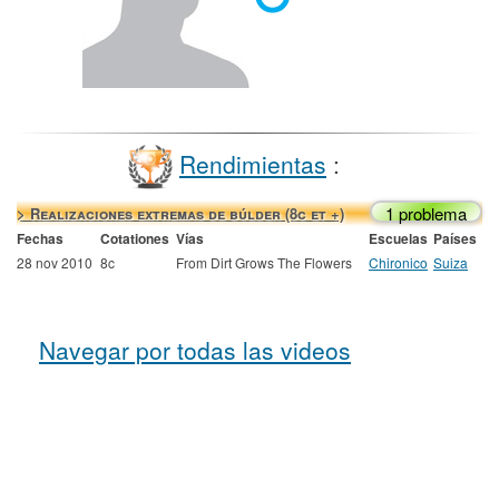
Rendimientas
:
1 problema
> Realizaciones extremas de búlder (8c et +)
Fechas
Cotationes
Vías
Escuelas
Países
28 nov 2010
8c
From Dirt Grows The Flowers
Chironico
Suiza
Navegar por todas las videos