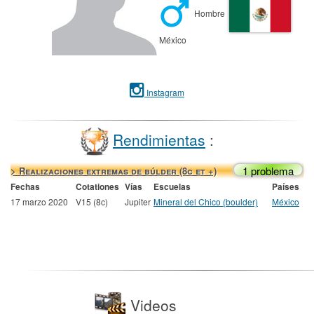
Hombre
México
Instagram
Rendimientas
:
1 problema
> Realizaciones extremas de búlder (8c et +)
Fechas
Cotationes
Vías
Escuelas
Países
17 marzo 2020
V15 (8c)
Jupiter
Mineral del Chico (boulder)
México
Videos