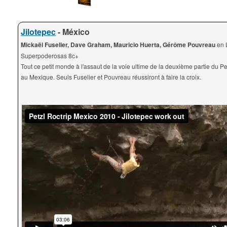
Jilotepec
- México
Mickaël Fuselier, Dave Graham, Mauricio Huerta, Gérôme Pouvreau
en 
Superpoderosas 8c+
Tout ce petit monde à l'assaut de la voie ultime de la deuxième partie du Pe
au Mexique. Seuls Fuselier et Pouvreau réussiront à faire la croix.