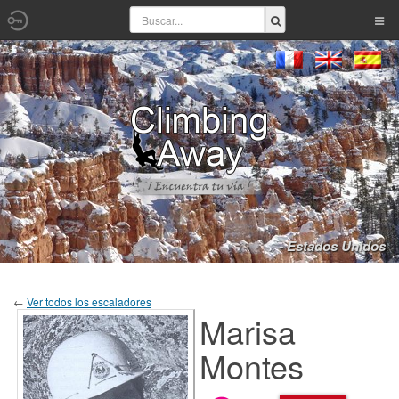
- Estados Unidos
←
Ver todos los escaladores
Marisa
Montes