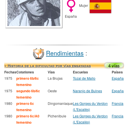
Mujer
España
Rendimientas
:
4 vías
> Historia de la dificultad por vías ensayadas
Fechas
Cotationes
Vías
Escuelas
Países
1975
primero 6b/6c
La Brujas
Tozal de Mallo
España
femenino
1975
segundo 6b/6c
Oeste
Naranjo de Bulnes
España
femenino
1980
primero 6c
Dingomaniaque
Les Gorges du Verdon
Francia
(L'Escalès)
femenino
1980
primero 6c/A0
Pichenibule
Les Gorges du Verdon
Francia
(L'Escalès)
femenino