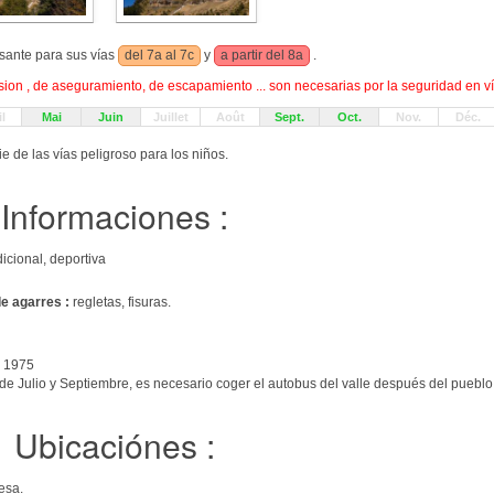
esante para sus vías
del 7a al 7c
y
a partir del 8a
.
on , de aseguramiento, de escapamiento ... son necesarias por la seguridad en ví
l
Mai
Juin
Juillet
Août
Sept.
Oct.
Nov.
Déc.
ie de las vías peligroso para los niños.
Informaciones :
icional, deportiva
de agarres :
regletas, fisuras.
 1975
e Julio y Septiembre, es necesario coger el autobus del valle después del pueblo 
Ubicaciónes :
esa.