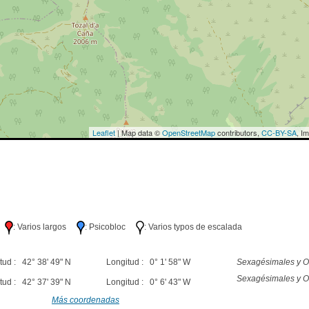
Leaflet
| Map data ©
OpenStreetMap
contributors,
CC-BY-SA
, I
lo
: Varios largos
: Psicobloc
: Varios typos de escalada
tud : 42° 38' 49" N
Longitud : 0° 1' 58" W
Sexagésimales y O
Sexagésimales y O
tud : 42° 37' 39" N
Longitud : 0° 6' 43" W
Más coordenadas