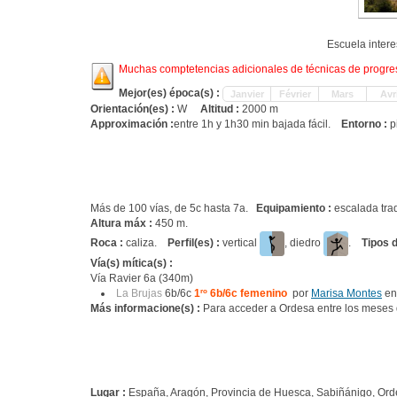
Escuela inter
Muchas comptetencias adicionales de técnicas de progresi
Mejor(es) época(s) :
Janvier
Février
Mars
Avri
Orientación(es) :
W
Altitud :
2000 m
Approximación :
entre 1h y 1h30 min bajada fácil.
Entorno :
p
Más de 100 vías, de 5c hasta 7a.
Equipamiento :
escalada trad
Altura máx :
450 m.
Roca :
caliza.
Perfil(es) :
vertical
, diedro
.
Tipos 
Vía(s) mítica(s) :
Vía Ravier 6a (340m)
La Brujas
6b/6c
1
ro
6b/6c femenino
por
Marisa Montes
en
Más informacione(s) :
Para acceder a Ordesa entre los meses d
Lugar :
España, Aragón, Provincia de Huesca, Sabiñánigo, Ord