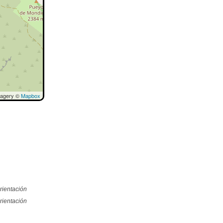
magery ©
Mapbox
rientación
rientación