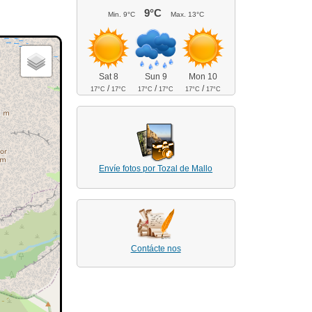
9°C
Min.
9°C
Max.
13°C
Sat 8
Sun 9
Mon 10
/
/
/
17°C
17°C
17°C
17°C
17°C
17°C
Envíe fotos por Tozal de Mallo
Contácte nos