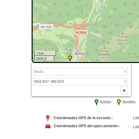
1 km
3000 ft
: Búlder
: Bordil
Coordenadas GPS de la escuela :
Lati
Coordenadas GPS del aparcamiento :
Lati