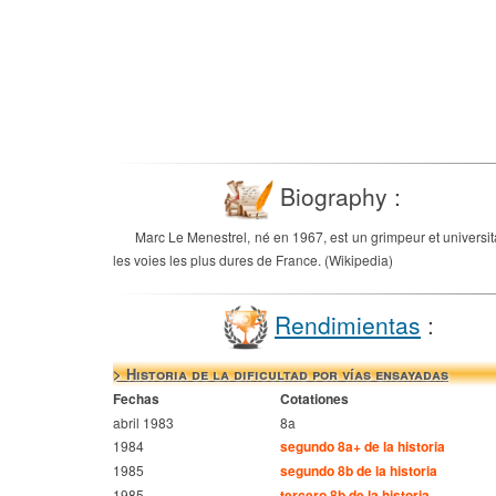
Biography :
Marc Le Menestrel, né en 1967, est un grimpeur et universita
les voies les plus dures de France. (Wikipedia)
Rendimientas
:
> Historia de la dificultad por vías ensayadas
Fechas
Cotationes
abril 1983
8a
1984
segundo 8a+ de la historia
1985
segundo 8b de la historia
1985
tercero 8b de la historia