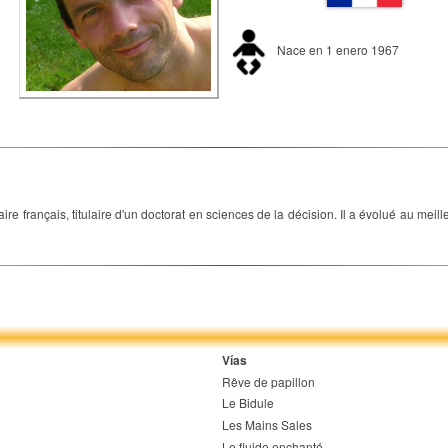
Nace en 1 enero 1967
ire français, titulaire d'un doctorat en sciences de la décision. Il a évolué au me
Vías
Rêve de papillon
Le Bidule
Les Mains Sales
Le fluide enchanté