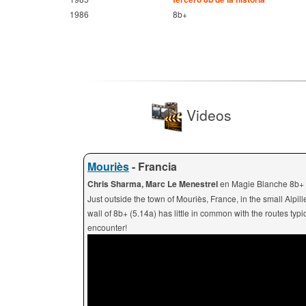
1986
8b+
Videos
Mouriès
- Francia
Chris Sharma, Marc Le Menestrel
en Magie Blanche 8b+
Just outside the town of Mouriès, France, in the small Alpil
wall of 8b+ (5.14a) has little in common with the routes typ
encounter!