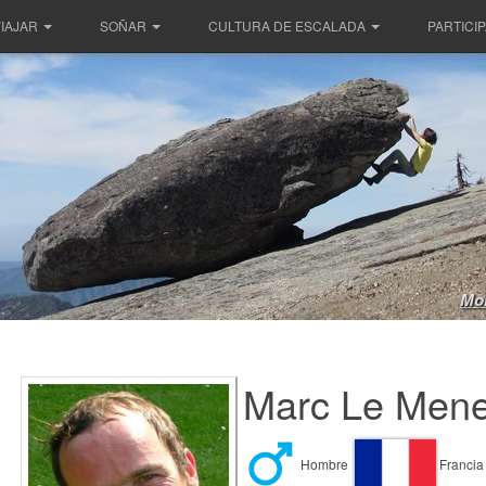
IAJAR
SOÑAR
CULTURA DE ESCALADA
PARTICI
Mor
Marc Le Menes
Hombre
Francia