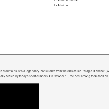
Le Minimum
les Mountains, sits a legendary iconic route from the 80's called, "Magie Blanche" (
ically scaled by today's sport climbers. On October 16, the best among them took on t