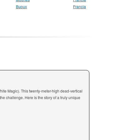
Buoux
Francia
White Magic). This twenty-meter-high dead-vertical
he challenge. Here is the story of a truly unique