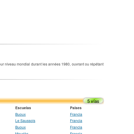
illeur niveau mondial durant les années 1980, ouvrant ou répétant
5 vías
Escuelas
Países
Buoux
Francia
Le Saussois
Francia
Buoux
Francia
Mouriès
Francia