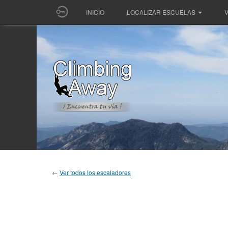
INICIO
LOCALIZAR ESCUELAS
V
←
Ver todos los escaladores