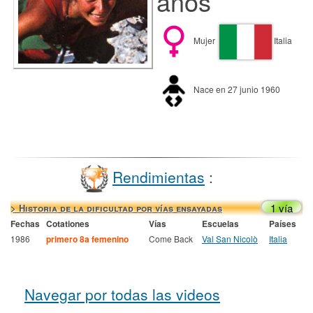
años
Mujer
Italia
Nace en 27 junio 1960
Rendimientas
:
1 vía
> Historia de la dificultad por vías ensayadas
Fechas
Cotationes
Vías
Escuelas
Países
1986
primero 8a femenino
Come Back
Val San Nicolò
Italia
Navegar por todas las videos