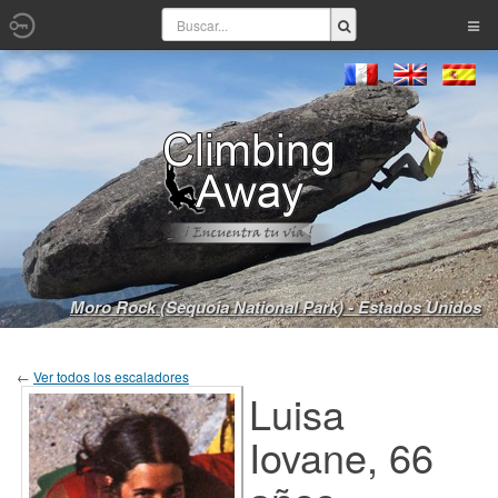
Moro Rock (Sequoia National Park) - Estados Unidos
←
Ver todos los escaladores
Luisa
Iovane, 66