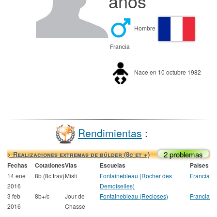
años
Hombre
Francia
Nace en 10 octubre 1982
Rendimientas
:
2 problemas
> Realizaciones extremas de búlder (8c et +)
Fechas
Cotationes
Vías
Escuelas
Países
14 ene
8b (8c trav)
Misti
Fontainebleau (Rocher des
Francia
2016
Demoiselles)
3 feb
8b+/c
Jour de
Fontainebleau (Recloses)
Francia
2016
Chasse