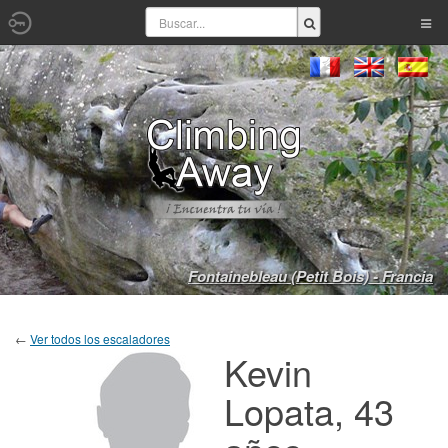
Fontainebleau (Petit Bois) - Francia
←
Ver todos los escaladores
Kevin
Lopata, 43