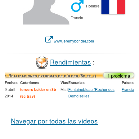
Hombre
Francia
www.jeremybonder.com
Rendimientas
:
1 problema
> Realizaciones extremas de búlder (8c et +)
Fechas
Cotationes
Vías
Escuelas
Países
9 abril
tercero bulder en 8b
Misti
Fontainebleau (Rocher des
Francia
2014
Demoiselles)
(8c trav)
Navegar por todas las videos