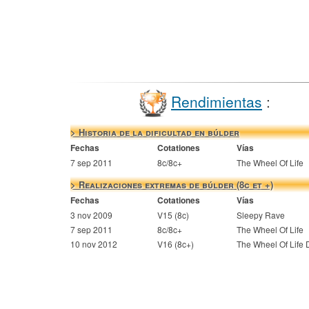
Rendimientas
:
> Historia de la dificultad en búlder
Fechas
Cotationes
Vías
7 sep 2011
8c/8c+
The Wheel Of Life
> Realizaciones extremas de búlder (8c et +)
Fechas
Cotationes
Vías
3 nov 2009
V15 (8c)
Sleepy Rave
7 sep 2011
8c/8c+
The Wheel Of Life
10 nov 2012
V16 (8c+)
The Wheel Of Life D