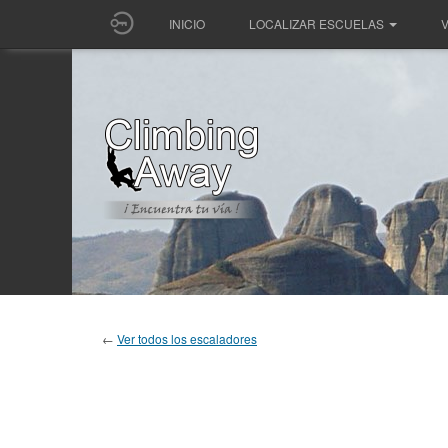
INICIO
LOCALIZAR ESCUELAS
V
←
Ver todos los escaladores