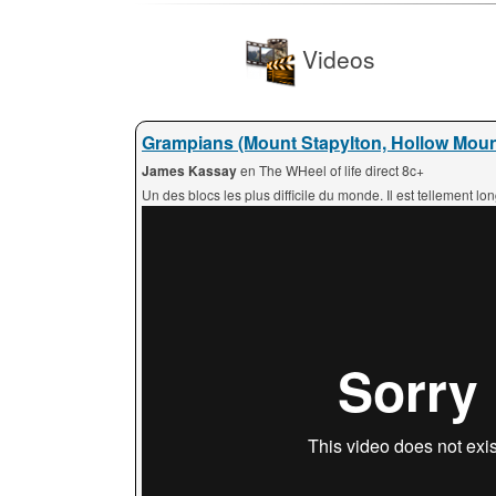
Videos
Grampians (Mount Stapylton, Hollow Moun
James Kassay
en The WHeel of life direct 8c+
Un des blocs les plus difficile du monde. Il est tellement lon