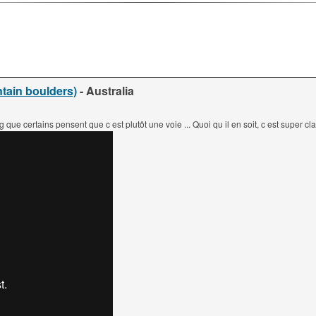
tain boulders)
- Australia
g que certains pensent que c est plutôt une voie ... Quoi qu il en soit, c est super cla