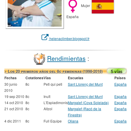
Mujer
España
helenaclimber.blogspot.fr
Rendimientas
:
5 vías
> Los 20 primeros años del 8c femeninas (1998-2018)
Fechas
Cotationes
Vías
Escuelas
Países
30 junio
8c
Peti qui peti
Sant Llorenç del Munt
España
2010
19 sep 2010
8c
Inuït
Sant Llorenç del Munt
España
14 oct 2010
8c
L'Espiadimonis
Margalef (Cova Soleiada)
España
21 oct 2010
8c
Aitzol
Margalef (Racó de la
España
Finestra)
4 dic 2011
8c
Full Equipe
Oliana
España