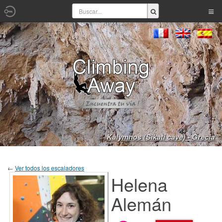
Kalymnos (Sikati cave) - Grecia
←
Ver todos los escaladores
Helena
Alemán