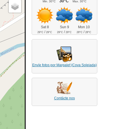
30°C
Min.
30°C
Max.
30°C
Sat 8
Sun 9
Mon 10
/
/
/
29°C
29°C
29°C
29°C
28°C
28°C
Envíe fotos por Margalef (Cova Soleiada)
Contácte nos