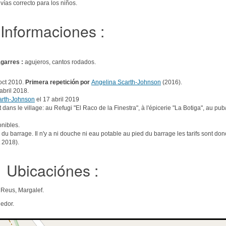
 vías correcto para los niños.
Informaciones :
agarres :
agujeros, cantos rodados.
oct 2010.
Primera repetición por
Angelina Scarth-Johnson
(2016).
abril 2018.
arth-Johnson
el 17 abril 2019
dans le village: au Refugi "El Raco de la Finestra", à l'épicerie "La Botiga", au pub
nibles.
 du barrage. Il n'y a ni douche ni eau potable au pied du barrage les tarifs sont do
t 2018).
Ubicaciónes :
 Reus, Margalef.
edor.