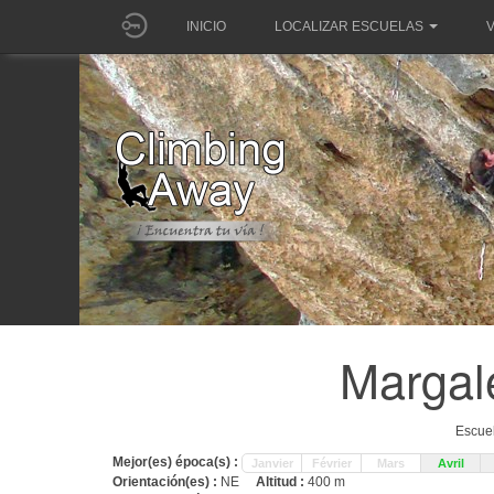
INICIO
LOCALIZAR ESCUELAS
V
Margal
Escuel
Mejor(es) época(s) :
Janvier
Février
Mars
Avril
Orientación(es) :
NE
Altitud :
400 m