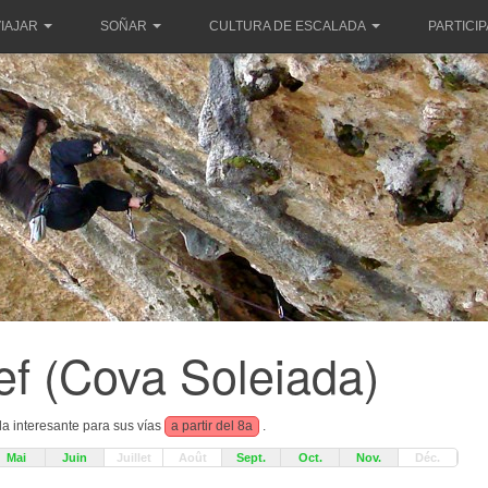
IAJAR
SOÑAR
CULTURA DE ESCALADA
PARTICI
ef (Cova Soleiada)
a interesante para sus vías
a partir del 8a
.
Mai
Juin
Juillet
Août
Sept.
Oct.
Nov.
Déc.