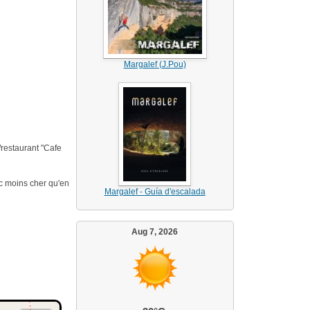
Margalef (J.Pou)
/restaurant "Cafe
nc moins cher qu'en
Margalef - Guía d'escalada
Aug 7, 2026