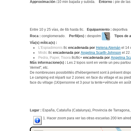
Approximación :
10 min bajada y subida.
Entorno :
pie de las
Entre 10 y 25 vías, de 6b hasta 8c.
Equipamiento :
deportiva
Roca :
conglomerado.
Perfil(es) :
despolm
.
Tipos de 
Vía(s) mítica(s) :
L'Espiadimonis
8c
encadenada por
Helena Alemán
el 14 
Mistic
8c
encadenada por
Angelina Scarth-Johnson
el 22 
Pedra, Paper, Tisora
8c/8c+
encadenada por
Angelina Sc
Más informacione(s) :
Les 2 topos sont en vente un peu partout 
Vernet", etc.
De nombreuses possibilités d'hébergement sont à présent dispo
Le camping est réparti sur 2 zones: en face du village et au pied
face du village (1€/personne et 3 pour la tente+véhicule en aoû
Lugar :
España, Cataluña (Catalunya), Provincia de Tarragona,
1. Hacer zoom para ver las otras escuelas 200 km alred