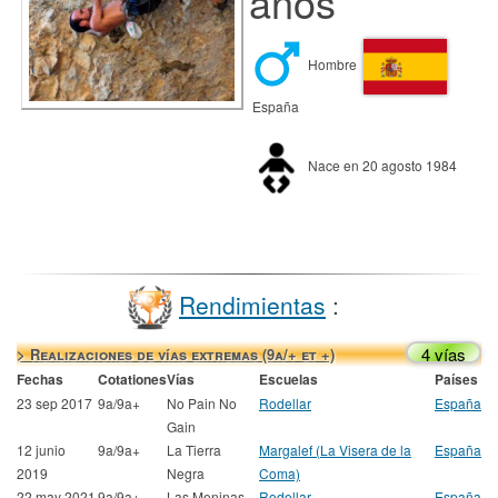
años
Hombre
España
Nace en 20 agosto 1984
Rendimientas
:
4 vías
> Realizaciones de vías extremas (9a/+ et +)
Fechas
Cotationes
Vías
Escuelas
Países
23 sep 2017
9a/9a+
No Pain No
Rodellar
España
Gain
12 junio
9a/9a+
La Tierra
Margalef (La Visera de la
España
2019
Negra
Coma)
22 may 2021
9a/9a+
Las Meninas
Rodellar
España