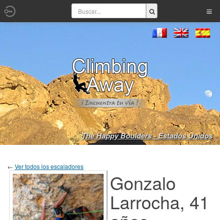
The Happy Boulders - Estados Unidos
←
Ver todos los escaladores
Gonzalo
Larrocha, 41