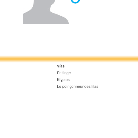
Vías
Entlinge
Kryptos
Le poinçonneur des lilas