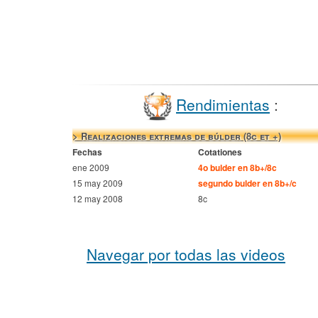
Rendimientas
:
> Realizaciones extremas de búlder (8c et +)
Fechas
Cotationes
ene 2009
4o bulder en 8b+/8c
15 may 2009
segundo bulder en 8b+/c
12 may 2008
8c
Navegar por todas las videos