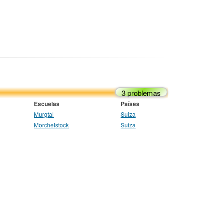
3 problemas
Escuelas
Países
Murgtal
Suiza
Morchelstock
Suiza