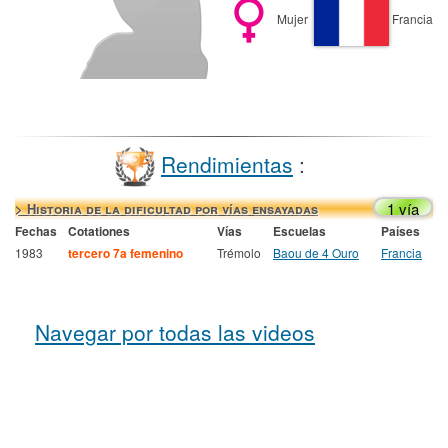
Mujer
Francia
Rendimientas
:
1 vía
> Historia de la dificultad por vías ensayadas
Fechas
Cotationes
Vías
Escuelas
Países
1983
tercero 7a femenino
Trémolo
Baou de 4 Ouro
Francia
Navegar por todas las videos