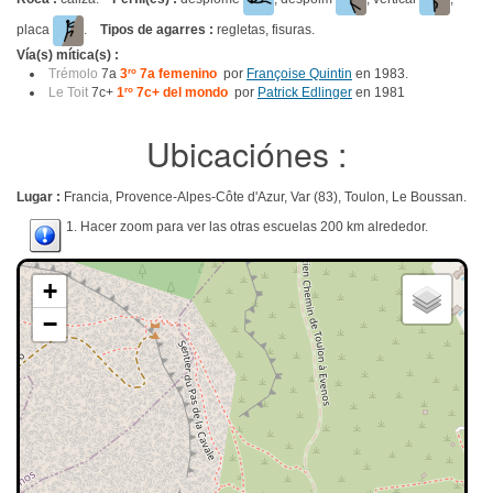
placa
.
Tipos de agarres :
regletas, fisuras.
Vía(s) mítica(s) :
Trémolo
7a
3
ro
7a femenino
por
Françoise Quintin
en 1983.
Le Toit
7c+
1
ro
7c+ del mondo
por
Patrick Edlinger
en 1981
Ubicaciónes :
Lugar :
Francia, Provence-Alpes-Côte d'Azur, Var (83), Toulon, Le Boussan.
1. Hacer zoom para ver las otras escuelas 200 km alrededor.
+
−