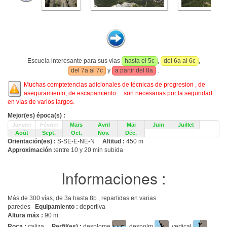
Escuela interesante para sus vías
hasta el 5c
,
del 6a al 6c
,
del 7a al 7c
y
a partir del 8a
.
Muchas comptetencias adicionales de técnicas de progresion , de
aseguramiento, de escapamiento ... son necesarias por la seguridad
en vías de varios largos.
Mejor(es) época(s) :
Janvier
Février
Mars
Avril
Mai
Juin
Juillet
Août
Sept.
Oct.
Nov.
Déc.
Orientación(es) :
S-SE-E-NE-N
Altitud :
450 m
Approximación :
entre 10 y 20 min subida
Informaciones :
Más de 300 vías, de 3a hasta 8b , repartidas en varias
paredes
Equipamiento :
deportiva
Altura máx :
90 m.
Roca :
caliza.
Perfil(es) :
desplome
, despolm
, vertical
,