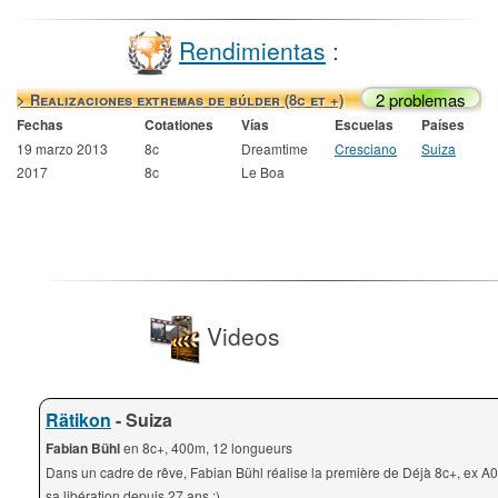
Rendimientas
:
2 problemas
> Realizaciones extremas de búlder (8c et +)
Fechas
Cotationes
Vías
Escuelas
Países
19 marzo 2013
8c
Dreamtime
Cresciano
Suiza
2017
8c
Le Boa
Videos
Rätikon
- Suiza
Fabian Bühl
en 8c+, 400m, 12 longueurs
Dans un cadre de rêve, Fabian Bühl réalise la première de Déjà 8c+, ex A0 
sa libération depuis 27 ans :)