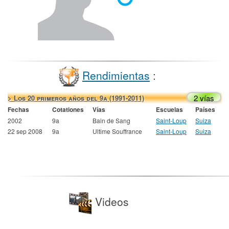
Rendimientas
:
2 vías
> Los 20 primeros años del 9a (1991-2011)
Fechas
Cotationes
Vías
Escuelas
Países
2002
9a
Bain de Sang
Saint-Loup
Suiza
22 sep 2008
9a
Ultime Souffrance
Saint-Loup
Suiza
Videos