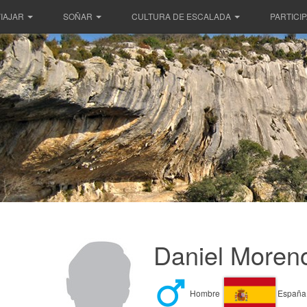
IAJAR
SOÑAR
CULTURA DE ESCALADA
PARTICI
Daniel Moren
Hombre
España