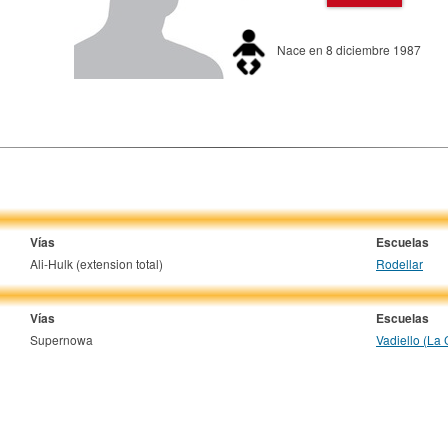
Nace en 8 diciembre 1987
Vías
Escuelas
Ali-Hulk (extension total)
Rodellar
Vías
Escuelas
Supernowa
Vadiello (La