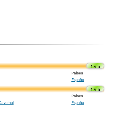
1 vía
Países
España
1 vía
Países
 Caverna)
España