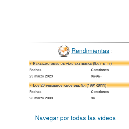
Rendimientas
:
> Realizaciones de vías extremas (9a/+ et +)
Fechas
Cotationes
23 marzo 2023
9a/9a+
> Los 20 primeros años del 9a (1991-2011)
Fechas
Cotationes
28 marzo 2009
9a
Navegar por todas las videos