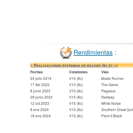
Rendimientas
:
> Realizaciones extremas de búlder (8c et +)
Fechas
Cotationes
Vías
24 julio 2019
V15 (8c)
Blade Runner
17 feb 2022
V15 (8c)
The Game
8 junio 2023
V15 (8c)
Pegasus
29 junio 2023
V15 (8c)
Railway
12 oct 2023
V15 (8c)
White Noise
8 ene 2024
V15 (8c)
Southern Drawl [ou
18 ene 2024
V15 (8c)
Paint it Black