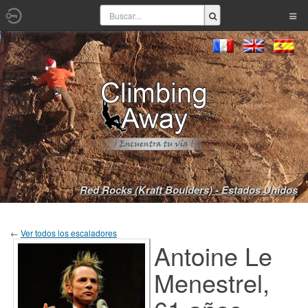
Red Rocks (Kraft Boulders) - Estados Unidos
←
Ver todos los escaladores
Antoine Le
Menestrel,