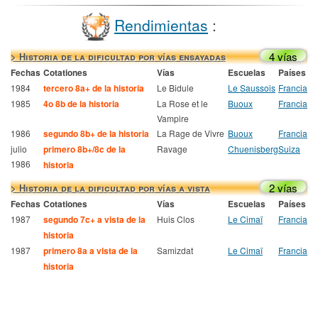
Rendimientas
:
4 vías
> Historia de la dificultad por vías ensayadas
Fechas
Cotationes
Vías
Escuelas
Países
1984
tercero 8a+ de la historia
Le Bidule
Le Saussois
Francia
1985
4o 8b de la historia
La Rose et le
Buoux
Francia
Vampire
1986
segundo 8b+ de la historia
La Rage de Vivre
Buoux
Francia
julio
primero 8b+/8c de la
Ravage
Chuenisberg
Suiza
1986
historia
2 vías
> Historia de la dificultad por vías a vista
Fechas
Cotationes
Vías
Escuelas
Países
1987
segundo 7c+ a vista de la
Huis Clos
Le Cimaï
Francia
historia
1987
primero 8a a vista de la
Samizdat
Le Cimaï
Francia
historia