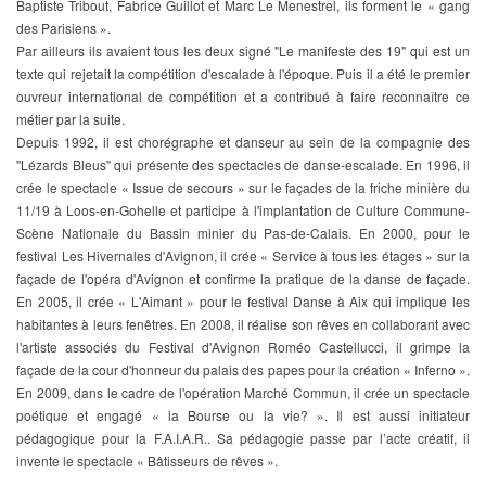
Baptiste Tribout, Fabrice Guillot et Marc Le Menestrel, ils forment le « gang
des Parisiens ».
Par ailleurs ils avaient tous les deux signé "Le manifeste des 19" qui est un
texte qui rejetait la compétition d'escalade à l'époque. Puis il a été le premier
ouvreur international de compétition et a contribué à faire reconnaître ce
métier par la suite.
Depuis 1992, il est chorégraphe et danseur au sein de la compagnie des
"Lézards Bleus" qui présente des spectacles de danse-escalade. En 1996, il
crée le spectacle « Issue de secours » sur le façades de la friche minière du
11/19 à Loos-en-Gohelle et participe à l'implantation de Culture Commune-
Scène Nationale du Bassin minier du Pas-de-Calais. En 2000, pour le
festival Les Hivernales d'Avignon, il crée « Service à tous les étages » sur la
façade de l'opéra d'Avignon et confirme la pratique de la danse de façade.
En 2005, il crée « L'Aimant » pour le festival Danse à Aix qui implique les
habitantes à leurs fenêtres. En 2008, il réalise son rêves en collaborant avec
l'artiste associés du Festival d'Avignon Roméo Castellucci, il grimpe la
façade de la cour d'honneur du palais des papes pour la création « Inferno ».
En 2009, dans le cadre de l'opération Marché Commun, il crée un spectacle
poétique et engagé « la Bourse ou la vie? ». Il est aussi initiateur
pédagogique pour la F.A.I.A.R.. Sa pédagogie passe par l’acte créatif, il
invente le spectacle « Bâtisseurs de rêves ».