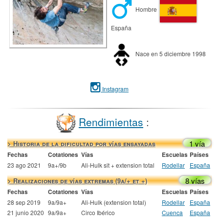
Hombre
España
Nace en 5 diciembre 1998
Instagram
Rendimientas
:
1 vía
> Historia de la dificultad por vías ensayadas
Fechas
Cotationes
Vías
Escuelas
Países
23 ago 2021
9a+/9b
Ali-Hulk sit + extension total
Rodellar
España
8 vías
> Realizaciones de vías extremas (9a/+ et +)
Fechas
Cotationes
Vías
Escuelas
Países
28 sep 2019
9a/9a+
Ali-Hulk (extension total)
Rodellar
España
21 junio 2020
9a/9a+
Circo Ibérico
Cuenca
España