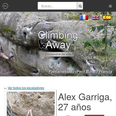
Fontainebleau (Petit Bois) - Francia
←
Ver todos los escaladores
Alex Garriga,
27 años