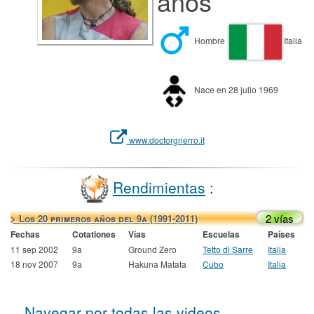
años
Hombre
Italia
Nace en 28 julio 1969
www.doctorgnerro.it
Rendimientas
:
2 vías
> Los 20 primeros años del 9a (1991-2011)
Fechas
Cotationes
Vías
Escuelas
Países
11 sep 2002
9a
Ground Zero
Tetto di Sarre
Italia
18 nov 2007
9a
Hakuna Matata
Cubo
Italia
Navegar por todas las videos