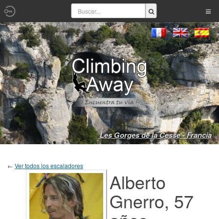
Les Gorges de la Cesse - Francia
←
Ver todos los escaladores
Alberto
Gnerro, 57