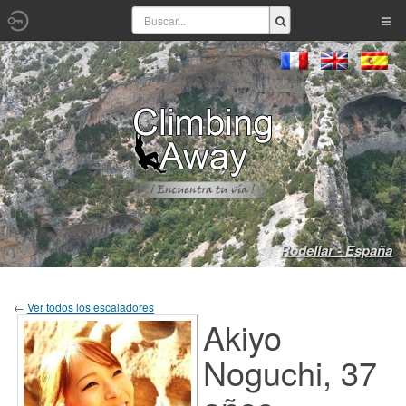
Rodellar - España
←
Ver todos los escaladores
Akiyo
Noguchi, 37