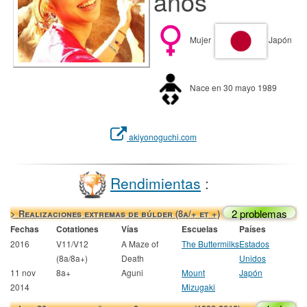
años
Mujer
Japón
Nace en 30 mayo 1989
akiyonoguchi.com
Rendimientas
:
2 problemas
> Realizaciones extremas de búlder (8a/+ et +)
Fechas
Cotationes
Vías
Escuelas
Países
2016
V11/V12
A Maze of
The Buttermilks
Estados
(8a/8a+)
Death
Unidos
11 nov
8a+
Aguni
Mount
Japón
2014
Mizugaki