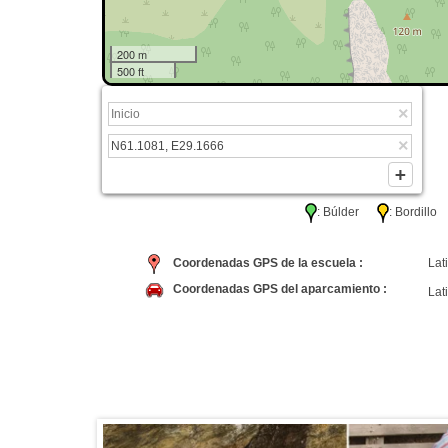
200 m
500 ft
: Búlder
: Bordil
Coordenadas GPS de la escuela :
Lati
Coordenadas GPS del aparcamiento :
Lati