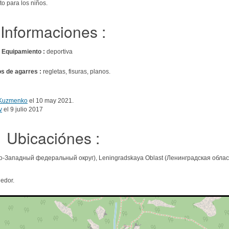
to para los niños.
Informaciones :
s
Equipamiento :
deportiva
os de agarres :
regletas, fisuras, planos.
 Kuzmenko
el 10 may 2021.
v
el 9 julio 2017
Ubicaciónes :
еро-Западный федеральный округ), Leningradskaya Oblast (Ленинградская област
edor.