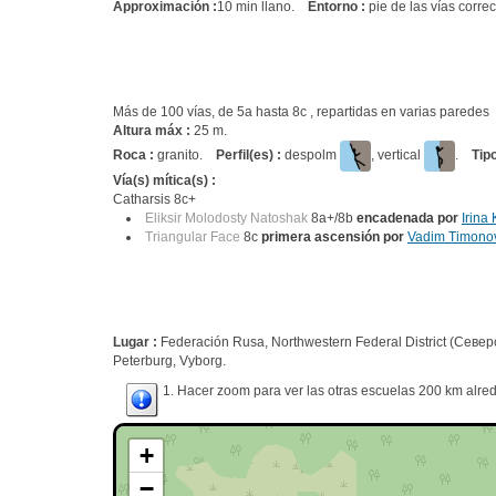
Approximación :
10 min llano.
Entorno :
pie de las vías correc
Más de 100 vías, de 5a hasta 8c , repartidas en varias parede
Altura máx :
25 m.
Roca :
granito.
Perfil(es) :
despolm
, vertical
.
Tip
Vía(s) mítica(s) :
Catharsis 8c+
Eliksir Molodosty Natoshak
8a+/8b
encadenada por
Irina
Triangular Face
8c
primera ascensión por
Vadim Timono
Lugar :
Federación Rusa, Northwestern Federal District (Сев
Peterburg, Vyborg.
1. Hacer zoom para ver las otras escuelas 200 km alred
+
−