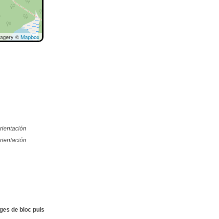
magery ©
Mapbox
rientación
rientación
ges de bloc puis