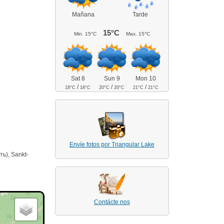
Mañana
Tarde
15°C
Min.
15°C
Max.
15°C
Sat 8
Sun 9
Mon 10
/
/
/
18°C
18°C
20°C
20°C
21°C
21°C
Envíe fotos por Triangular Lake
ь), Sankt-
Contácte nos