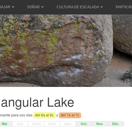
IAJAR
SOÑAR
CULTURA DE ESCALADA
PARTICI
iangular Lake
resante para sus vías
del 6a al 6c
y
del 7a al 7c
.
Mai
Juin
Juillet
Août
Sept.
Oct.
Nov.
Déc.