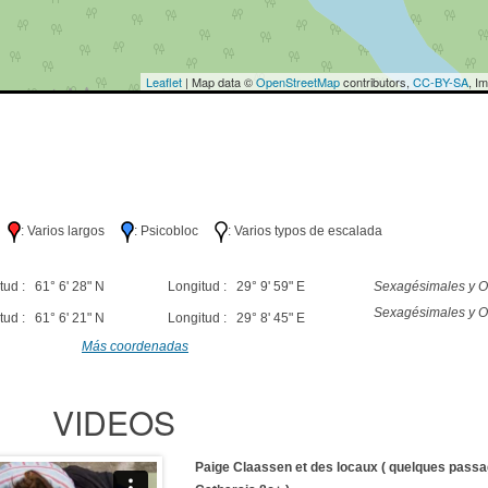
Leaflet
| Map data ©
OpenStreetMap
contributors,
CC-BY-SA
, I
lo
: Varios largos
: Psicobloc
: Varios typos de escalada
tud : 61° 6' 28" N
Longitud : 29° 9' 59" E
Sexagésimales y O
Sexagésimales y O
tud : 61° 6' 21" N
Longitud : 29° 8' 45" E
Más coordenadas
VIDEOS
Paige Claassen et des locaux ( quelques passa