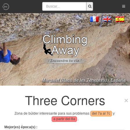
Margalef (Racó de les Tenebres) - España
Three Corners
Zona de búlder interesante para sus problemas
del 7a al 7c
y
a partir del 8a
.
Mejor(es) época(s) :