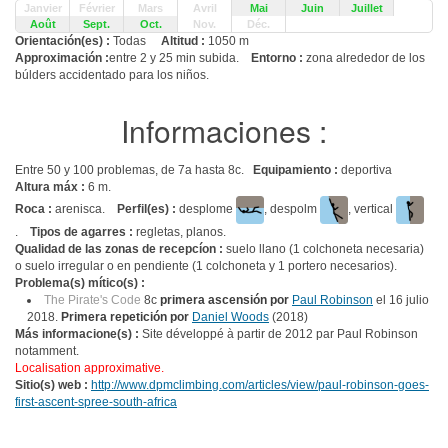
Janvier
Février
Mars
Avril
Mai
Juin
Juillet
Août
Sept.
Oct.
Nov.
Déc.
Orientación(es) :
Todas
Altitud :
1050 m
Approximación :
entre 2 y 25 min subida.
Entorno :
zona alrededor de los
búlders accidentado para los niños.
Informaciones :
Entre 50 y 100 problemas, de 7a hasta 8c.
Equipamiento :
deportiva
Altura máx :
6 m.
Roca :
arenisca.
Perfil(es) :
desplome
, despolm
, vertical
.
Tipos de agarres :
regletas, planos.
Qualidad de las zonas de recepcíon :
suelo llano (1 colchoneta necesaria)
o suelo irregular o en pendiente (1 colchoneta y 1 portero necesarios).
Problema(s) mítico(s) :
The Pirate's Code
8c
primera ascensión por
Paul Robinson
el 16 julio
2018.
Primera repetición por
Daniel Woods
(2018)
Más informacione(s) :
Site développé à partir de 2012 par Paul Robinson
notamment.
Localisation approximative.
Sitio(s) web :
http://www.dpmclimbing.com/articles/view/paul-robinson-goes-
first-ascent-spree-south-africa