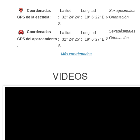
Coordenadas
Latitud
Longitud
Sexagésimales
GPS de la escuela :
: 32° 24' 24"
: 19° 6' 22" E
y Orientación
S
Sexagésimales
Coordenadas
Latitud
Longitud
y Orientación
GPS del aparcamiento
: 32° 24' 25"
: 19° 6' 27" E
:
S
Más coordenadas
VIDEOS