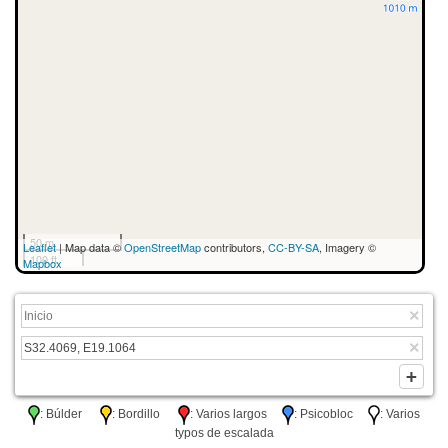
50 m
Leaflet
| Map data ©
OpenStreetMap
contributors,
CC-BY-SA
, Imagery ©
100 ft
Mapbox
: Búlder
: Bordillo
: Varios largos
: Psicobloc
: Varios
typos de escalada