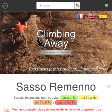
Red Rocks (Kraft Boulders) - Estados Unidos
Sasso Remenno
Escuela interesante para sus vías
hasta el 5c
,
del 6a al 6c
,
del 7a al 7c
y
a partir del 8a
.
Muchas comptetencias adicionales de técnicas de progresion , de