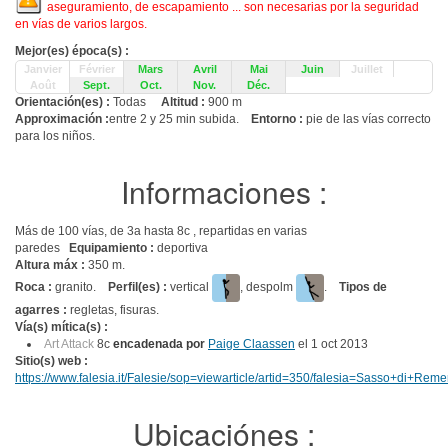
aseguramiento, de escapamiento ... son necesarias por la seguridad
en vías de varios largos.
Mejor(es) época(s) :
Janvier
Février
Mars
Avril
Mai
Juin
Juillet
Août
Sept.
Oct.
Nov.
Déc.
Orientación(es) :
Todas
Altitud :
900 m
Approximación :
entre 2 y 25 min subida.
Entorno :
pie de las vías correcto
para los niños.
Informaciones :
Más de 100 vías, de 3a hasta 8c , repartidas en varias
paredes
Equipamiento :
deportiva
Altura máx :
350 m.
Roca :
granito.
Perfil(es) :
vertical
, despolm
.
Tipos de
agarres :
regletas, fisuras.
Vía(s) mítica(s) :
Art Attack
8c
encadenada por
Paige Claassen
el 1 oct 2013
Sitio(s) web :
https://www.falesia.it/Falesie/sop=viewarticle/artid=350/falesia=Sasso+di+Rem
Ubicaciónes :