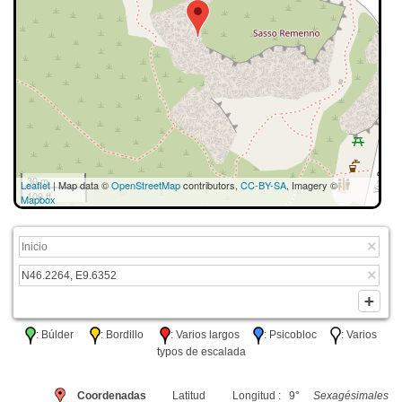
30 m
Leaflet
| Map data ©
OpenStreetMap
contributors,
CC-BY-SA
, Imagery ©
100 ft
Mapbox
: Búlder
: Bordillo
: Varios largos
: Psicobloc
: Varios
typos de escalada
Coordenadas
Latitud
Longitud : 9°
Sexagésimales