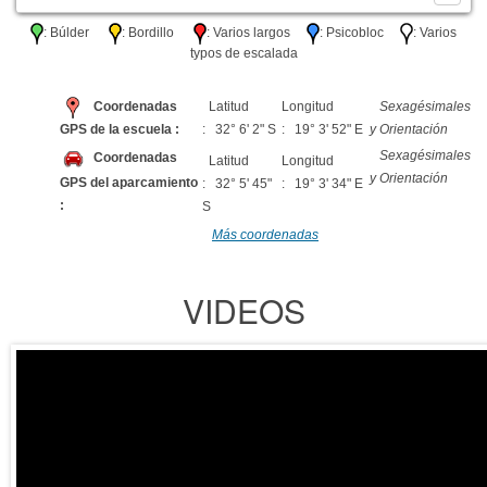
: Búlder
: Bordillo
: Varios largos
: Psicobloc
: Varios
typos de escalada
Coordenadas
Latitud
Longitud
Sexagésimales
GPS de la escuela :
: 32° 6' 2" S
: 19° 3' 52" E
y Orientación
Sexagésimales
Coordenadas
Latitud
Longitud
y Orientación
GPS del aparcamiento
: 32° 5' 45"
: 19° 3' 34" E
:
S
Más coordenadas
VIDEOS