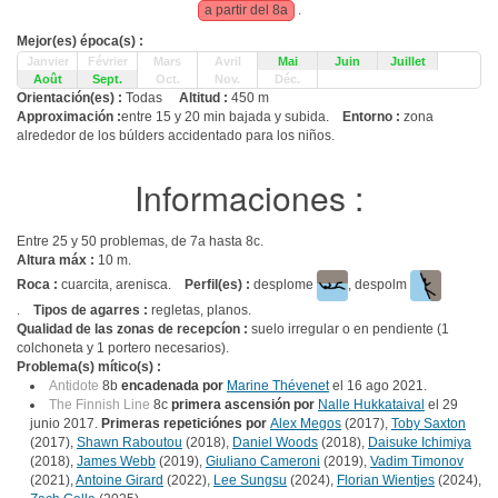
a partir del 8a
.
Mejor(es) época(s) :
Janvier
Février
Mars
Avril
Mai
Juin
Juillet
Août
Sept.
Oct.
Nov.
Déc.
Orientación(es) :
Todas
Altitud :
450 m
Approximación :
entre 15 y 20 min bajada y subida.
Entorno :
zona
alrededor de los búlders accidentado para los niños.
Informaciones :
Entre 25 y 50 problemas, de 7a hasta 8c.
Altura máx :
10 m.
Roca :
cuarcita, arenisca.
Perfil(es) :
desplome
, despolm
.
Tipos de agarres :
regletas, planos.
Qualidad de las zonas de recepcíon :
suelo irregular o en pendiente (1
colchoneta y 1 portero necesarios).
Problema(s) mítico(s) :
Antidote
8b
encadenada por
Marine Thévenet
el 16 ago 2021.
The Finnish Line
8c
primera ascensión por
Nalle Hukkataival
el 29
junio 2017.
Primeras repeticiónes por
Alex Megos
(2017),
Toby Saxton
(2017),
Shawn Raboutou
(2018),
Daniel Woods
(2018),
Daisuke Ichimiya
(2018),
James Webb
(2019),
Giuliano Cameroni
(2019),
Vadim Timonov
(2021),
Antoine Girard
(2022),
Lee Sungsu
(2024),
Florian Wientjes
(2024),