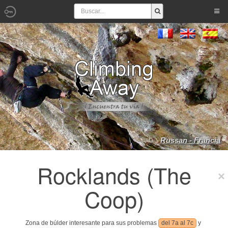
Russan - Francia
Rocklands (The
Coop)
Zona de búlder interesante para sus problemas
del 7a al 7c
y