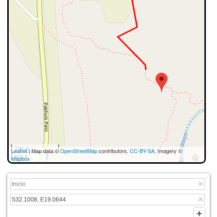
200 m
Leaflet
| Map data ©
OpenStreetMap
contributors,
CC-BY-SA
, Imagery ©
500 ft
Mapbox