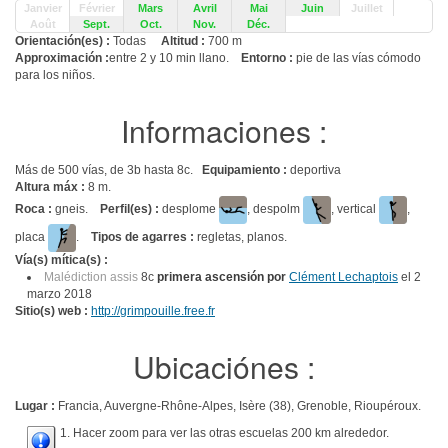
Janvier
Février
Mars
Avril
Mai
Juin
Juillet
Août
Sept.
Oct.
Nov.
Déc.
Orientación(es) :
Todas
Altitud :
700 m
Approximación :
entre 2 y 10 min llano.
Entorno :
pie de las vías cómodo
para los niños.
Informaciones :
Más de 500 vías, de 3b hasta 8c.
Equipamiento :
deportiva
Altura máx :
8 m.
Roca :
gneis.
Perfil(es) :
desplome
, despolm
, vertical
,
placa
.
Tipos de agarres :
regletas, planos.
Vía(s) mítica(s) :
Malédiction assis
8c
primera ascensión por
Clément Lechaptois
el 2
marzo 2018
Sitio(s) web :
http://grimpouille.free.fr
Ubicaciónes :
Lugar :
Francia, Auvergne-Rhône-Alpes, Isère (38), Grenoble, Rioupéroux.
1. Hacer zoom para ver las otras escuelas 200 km alrededor.