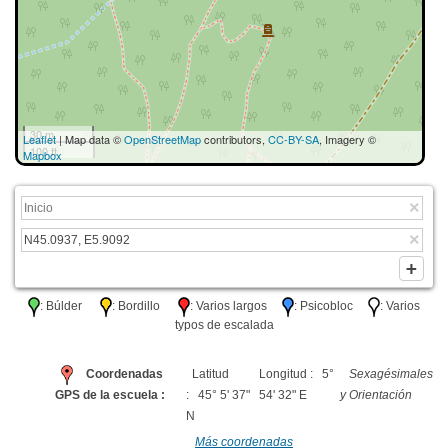
30 m
Leaflet
| Map data ©
OpenStreetMap
contributors,
CC-BY-SA
, Imagery ©
100 ft
Mapbox
: Búlder
: Bordillo
: Varios largos
: Psicobloc
: Varios
typos de escalada
Coordenadas
Latitud
Longitud : 5°
Sexagésimales
GPS de la escuela :
: 45° 5' 37"
54' 32" E
y Orientación
N
Más coordenadas