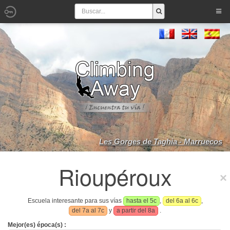
Les Gorges de Taghia - Marruecos
Rioupéroux
Escuela interesante para sus vías
hasta el 5c
,
del 6a al 6c
,
del 7a al 7c
y
a partir del 8a
.
Mejor(es) época(s) :