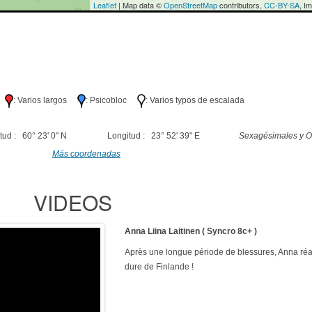
Leaflet
| Map data ©
OpenStreetMap
contributors,
CC-BY-SA
, I
lo
: Varios largos
: Psicobloc
: Varios typos de escalada
tud : 60° 23' 0" N
Longitud : 23° 52' 39" E
Sexagésimales y O
Más coordenadas
VIDEOS
Anna Liina Laitinen ( Syncro 8c+ )
Après une longue période de blessures, Anna réali
dure de Finlande !