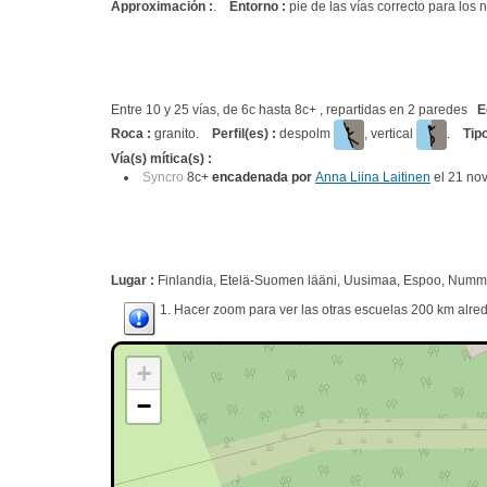
Approximación :
.
Entorno :
pie de las vías correcto para los n
Entre 10 y 25 vías, de 6c hasta 8c+ , repartidas en 2 paredes
E
Roca :
granito.
Perfil(es) :
despolm
, vertical
.
Tip
Vía(s) mítica(s) :
Syncro
8c+
encadenada por
Anna Liina Laitinen
el 21 no
Lugar :
Finlandia, Etelä-Suomen lääni, Uusimaa, Espoo, Numm
1. Hacer zoom para ver las otras escuelas 200 km alred
+
−