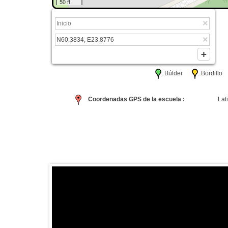
50 ft
: Búlder
: Bordil
Coordenadas GPS de la escuela :
Lati