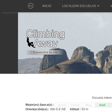
INICIO
LOCALIZAR ESCUELAS
V
Escuela inter
Mejor(es) época(s) :
Janvier
Février
Mars
Avril
Orientación(es) :
SW-S-E-NE
Altitud :
50 m