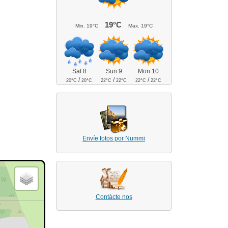
19°C
Min.
19°C
Max.
19°C
Sat 8
Sun 9
Mon 10
/
/
/
20°C
20°C
22°C
22°C
22°C
22°C
Envíe fotos por Nummi
Contácte nos