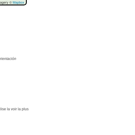
magery ©
Mapbox
rientación
se la voir la plus