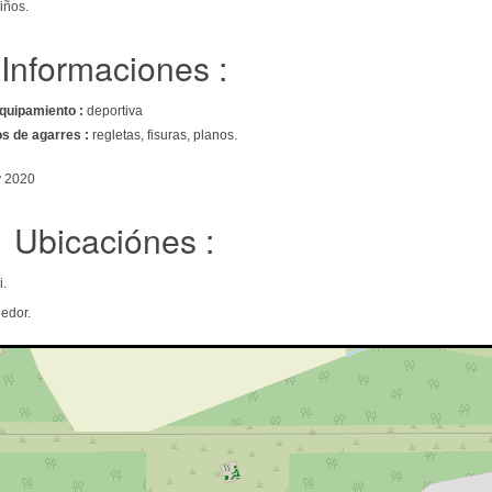
iños.
Informaciones :
quipamiento :
deportiva
os de agarres :
regletas, fisuras, planos.
v 2020
Ubicaciónes :
i.
edor.