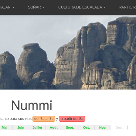
IAJAR
SOÑAR
CULTURA DE ESCALADA
PARTICI
Nummi
esante para sus vías
del 7a al 7c
y
a partir del 8a
.
Mai
Juin
Juillet
Août
Sept.
Oct.
Nov.
Déc.