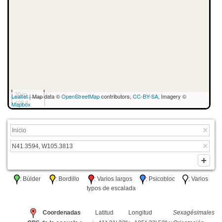
30 m
Leaflet
| Map data ©
OpenStreetMap
contributors,
CC-BY-SA
, Imagery ©
100 ft
Mapbox
: Búlder
: Bordillo
: Varios largos
: Psicobloc
: Varios
typos de escalada
Coordenadas
Latitud
Longitud
Sexagésimales