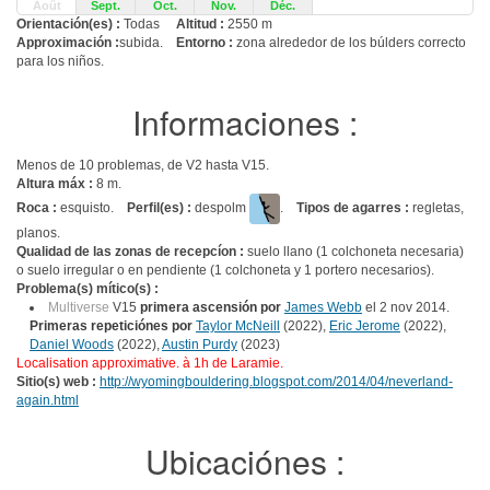
Août
Sept.
Oct.
Nov.
Déc.
Orientación(es) :
Todas
Altitud :
2550 m
Approximación :
subida.
Entorno :
zona alrededor de los búlders correcto
para los niños.
Informaciones :
Menos de 10 problemas, de V2 hasta V15.
Altura máx :
8 m.
Roca :
esquisto.
Perfil(es) :
despolm
.
Tipos de agarres :
regletas,
planos.
Qualidad de las zonas de recepcíon :
suelo llano (1 colchoneta necesaria)
o suelo irregular o en pendiente (1 colchoneta y 1 portero necesarios).
Problema(s) mítico(s) :
Multiverse
V15
primera ascensión por
James Webb
el 2 nov 2014.
Primeras repeticiónes por
Taylor McNeill
(2022),
Eric Jerome
(2022),
Daniel Woods
(2022),
Austin Purdy
(2023)
Localisation approximative. à 1h de Laramie.
Sitio(s) web :
http://wyomingbouldering.blogspot.com/2014/04/neverland-
again.html
Ubicaciónes :