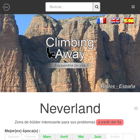
Riglos - España
Neverland
Zona de búlder interesante para sus problemas
a partir del 8a
.
Mejor(es) época(s) :
Janvier
Février
Mars
Avril
Mai
Juin
Juillet