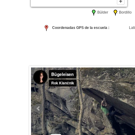
: Búlder
: Bordil
Coordenadas GPS de la escuela :
Lati