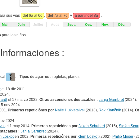
ara sus vías
del 6a al 6c
,
del 7a al 7c
y
a partir del 8a
.
Mai
Juin
Juillet
Août
Sept.
Oct.
Nov.
Déc.
o para los niños.
Informaciones :
tical
.
Tipos de agarres :
regletas, planos.
r
el 18 dic 2011.
 2024.
hardt
el 17 marzo 2022.
Otras ascensiones destacables :
Janja Garnbret
(2024).
15 nov 2024.
001.
Primeras repeticiónes por
Nalle Hukkataival
(2013),
Rok Klančnik
(2014).
Ot
nov 2024.
val
el 1 may 2014.
Primeras repeticiónes por
Jakob Schubert
(2015),
Stefan Scar
stacables :
Janja Garnbret
(2024).
m Loskot
en 2002.
Primeras repeticiónes por
Klem Loskot
(2002),
Philip Moser
(2