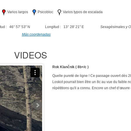
lo
: Varios largos
: Psicobloc
: Varios typos de escalada
tud : 46° 57' 53" N
Longitud : 13° 28' 21" E
Sexagésimales y O
Más coordenadas
VIDEOS
Rok Klančnik ( 8b+/c )
Quelle pureté de ligne ! Ce passage ouvert dès 
Loskot pourrait bien être un 8c au vue du faible 
répétitions qu'il a connu. Encore un chef d’œuvre 