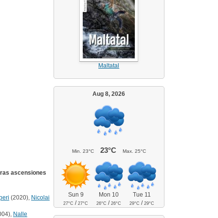
Maltatal
Aug 8, 2026
23°C
Min.
23°C
Max.
25°C
ras ascensiones
Sun 9
Mon 10
Tue 11
peri
(2020),
Nicolai
/
/
/
27°C
27°C
26°C
26°C
29°C
29°C
004),
Nalle