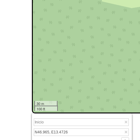
30 m
100 ft