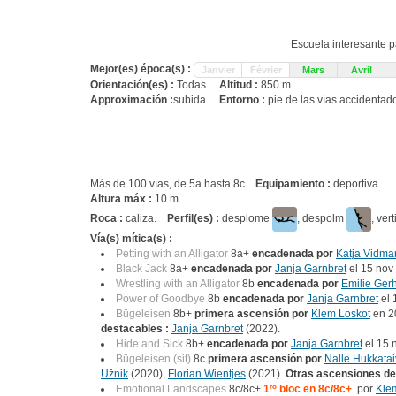
Escuela interesante p
Mejor(es) época(s) :
Janvier
Février
Mars
Avril
Orientación(es) :
Todas
Altitud :
850 m
Approximación :
subida.
Entorno :
pie de las vías accidentad
Más de 100 vías, de 5a hasta 8c.
Equipamiento :
deportiva
Altura máx :
10 m.
Roca :
caliza.
Perfil(es) :
desplome
, despolm
, ver
Vía(s) mítica(s) :
Petting with an Alligator
8a+
encadenada por
Katja Vidma
Black Jack
8a+
encadenada por
Janja Garnbret
el 15 nov
Wrestling with an Alligator
8b
encadenada por
Emilie Ger
Power of Goodbye
8b
encadenada por
Janja Garnbret
el 
Bügeleisen
8b+
primera ascensión por
Klem Loskot
en 2
destacables :
Janja Garnbret
(2022).
Hide and Sick
8b+
encadenada por
Janja Garnbret
el 15 
Bügeleisen (sit)
8c
primera ascensión por
Nalle Hukkatai
Užnik
(2020),
Florian Wientjes
(2021).
Otras ascensiones de
Emotional Landscapes
8c/8c+
1
ro
bloc en 8c/8c+
por
Kle