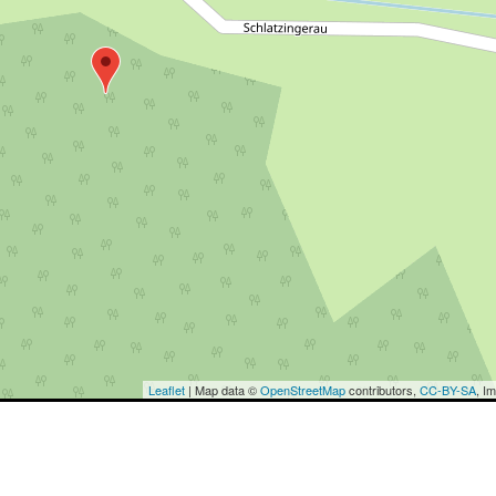
Leaflet
| Map data ©
OpenStreetMap
contributors,
CC-BY-SA
, I