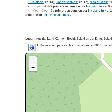
Hukkataival
(2014),
Florian Schmalzl
(2017),
Nicolai Užnik
(2
Bügelbrett
8c+
primera ascensión por
Nicolai Užnik
el 9 
Mount Doom
9a
primera ascensión por
Nicolai Užnik
el 
Sitio(s) web :
http://maltatal.rocks/
Lugar :
Austria, Land Kärnten, Bezirk Spittal an der Drau, Spitta
1. Hacer zoom para ver las otras escuelas 200 km alred
+
−