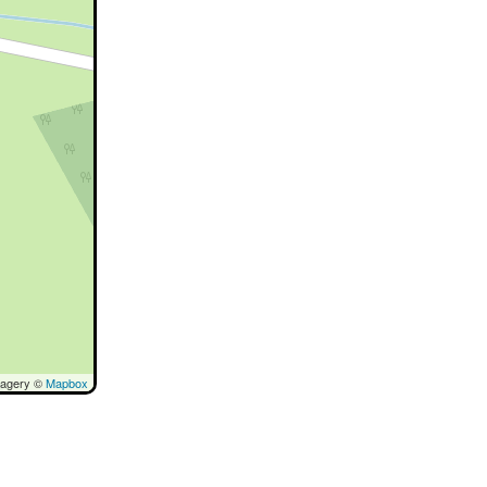
magery ©
Mapbox