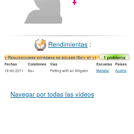
Rendimientas
:
1 problema
> Realizaciones extremas de búlder (8a/+ et +)
Fechas
Cotationes
Vías
Escuelas
Países
18 dic 2011
8a+
Petting with an Alligator
Maltatal
Austria
Navegar por todas las videos