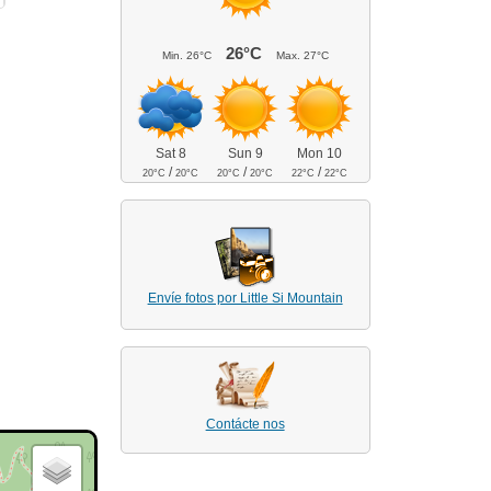
26°C
Min.
26°C
Max.
27°C
Sat 8
Sun 9
Mon 10
/
/
/
20°C
20°C
20°C
20°C
22°C
22°C
Envíe fotos por Little Si Mountain
Contácte nos