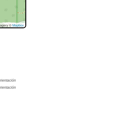
magery ©
Mapbox
rientación
rientación