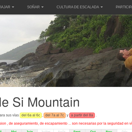
IAJAR
SOÑAR
CULTURA DE ESCALADA
PARTICI
tle Si Mountain
ara sus vías
del 6a al 6c
,
del 7a al 7c
y
a partir del 8a
.
on , de aseguramiento, de escapamiento ... son necesarias por la seguridad en ví
l
Mai
Juin
Juillet
Août
Sept.
Oct.
Nov.
Déc.