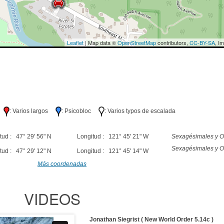
Leaflet
| Map data ©
OpenStreetMap
contributors,
CC-BY-SA
, I
lo
: Varios largos
: Psicobloc
: Varios typos de escalada
tud : 47° 29' 56" N
Longitud : 121° 45' 21" W
Sexagésimales y O
Sexagésimales y O
tud : 47° 29' 12" N
Longitud : 121° 45' 14" W
Más coordenadas
VIDEOS
Jonathan Siegrist ( New World Order 5.14c )