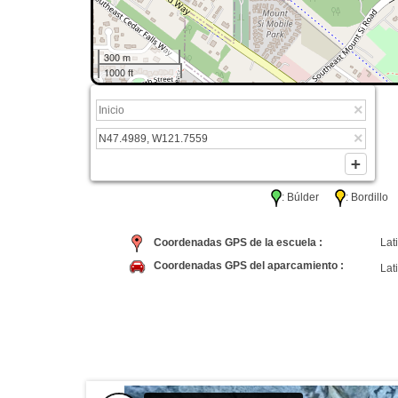
300 m
1000 ft
: Búlder
: Bordil
Coordenadas GPS de la escuela :
Lati
Coordenadas GPS del aparcamiento :
Lati