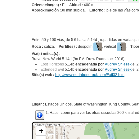
Orientación(es) :
E
Altitud :
400 m
Approximación :
30 min subida.
Entorno :
pie de las vías corr
Entre 50 y 100 vías, de 5.6 hasta 5.14d , repartidas en varias
Roca :
caliza.
Perfil(es) :
despolm
, vertical
.
Tipo
Vía(s) mítica(s) :
Brave New World 5.14d (9a F.A. Drew Ruana oct 2016)
Lost Horizons
5.14b
encadenada por
Audrey Sniezek
el 2
Extended Evil
5.14b
encadenada por
Audrey Sniezek
el 2
Sitio(s) web :
http://www.northbendrock.com/Exit32.htm
Lugar :
Estados Unidos, State of Washington, King County, Seat
1. Hacer zoom para ver las otras escuelas 200 km alred
+