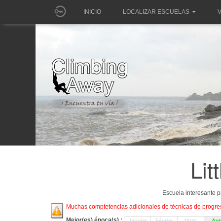
INICIO
LOCALIZAR ESCUELAS
V
Lit
Escuela interesante p
Muchas comptetencias adicionales de técnicas de progresi
Mejor(es) época(s) :
Janvier
Février
Mars
Avri