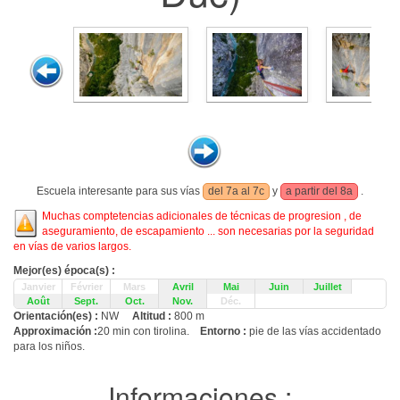
Escuela interesante para sus vías
del 7a al 7c
y
a partir del 8a
.
Muchas comptetencias adicionales de técnicas de progresion , de
aseguramiento, de escapamiento ... son necesarias por la seguridad
en vías de varios largos.
Mejor(es) época(s) :
Janvier
Février
Mars
Avril
Mai
Juin
Juillet
Août
Sept.
Oct.
Nov.
Déc.
Orientación(es) :
NW
Altitud :
800 m
Approximación :
20 min con tirolina.
Entorno :
pie de las vías accidentado
para los niños.
Informaciones :