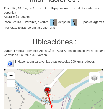
Entre 10 y 25 vías, de 6a hasta 8b.
Equipamiento :
escalada tradicional,
deportiva
Altura máx :
350 m.
Roca :
caliza.
Perfil(es) :
vertical
, despolm
.
Tipos de agarres
:
regletas, fisuras, columnas / chorreras.
Ubicaciónes :
Lugar :
Francia, Provence-Alpes-Côte d'Azur, Alpes-de-Haute-Provence (04),
Castellane, La Palud-sur-Verdon.
1. Hacer zoom para ver las otras escuelas 200 km alrededor.
+
−