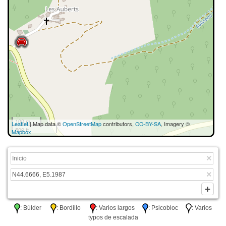
100 m
Leaflet
| Map data ©
OpenStreetMap
contributors,
CC-BY-SA
, Imagery ©
500 ft
Mapbox
: Búlder
: Bordillo
: Varios largos
: Psicobloc
: Varios
typos de escalada