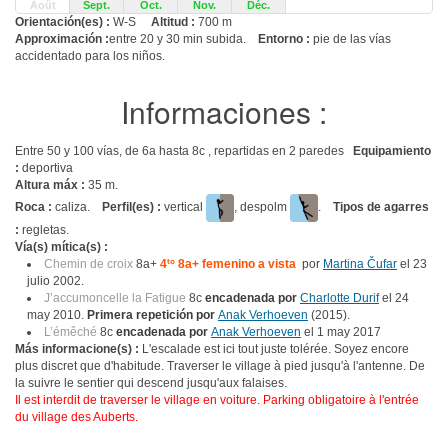
Août
Sept.
Oct.
Nov.
Déc.
Orientación(es) :
W-S
Altitud :
700 m
Approximación :
entre 20 y 30 min subida.
Entorno :
pie de las vías
accidentado para los niños.
Informaciones :
Entre 50 y 100 vías, de 6a hasta 8c , repartidas en 2 paredes
Equipamiento
:
deportiva
Altura máx :
35 m.
Roca :
caliza.
Perfil(es) :
vertical
, despolm
.
Tipos de agarres
:
regletas.
Vía(s) mítica(s) :
Chemin de croix
8a+
4
to
8a+ femenino a vista
por
Martina Čufar
el 23
julio 2002.
J’accumoncelle la Fatigue
8c
encadenada por
Charlotte Durif
el 24
may 2010.
Primera repetición por
Anak Verhoeven
(2015).
L’émêché
8c
encadenada por
Anak Verhoeven
el 1 may 2017
Más informacione(s) :
L'escalade est ici tout juste tolérée. Soyez encore
plus discret que d'habitude. Traverser le village à pied jusqu'à l'antenne. De
la suivre le sentier qui descend jusqu'aux falaises.
Il est interdit de traverser le village en voiture. Parking obligatoire à l'entrée
du village des Auberts.