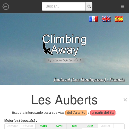
Tautavel (Les Gouleyrous) - Francia
Les Auberts
Escuela interesante para sus vías
del 7a al 7c
y
a partir del 8a
.
Mejor(es) época(s) :
Janvier
Février
Mars
Avril
Mai
Juin
Juillet