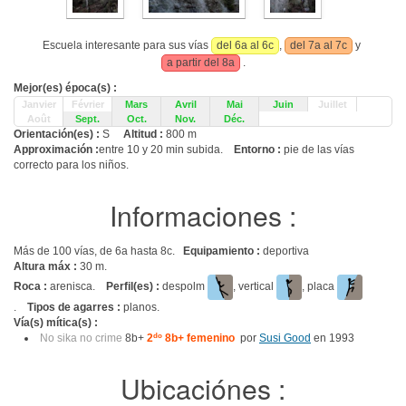
Escuela interesante para sus vías
del 6a al 6c
,
del 7a al 7c
y
a partir del 8a
.
Mejor(es) época(s) :
Janvier
Février
Mars
Avril
Mai
Juin
Juillet
Août
Sept.
Oct.
Nov.
Déc.
Orientación(es) :
S
Altitud :
800 m
Approximación :
entre 10 y 20 min subida.
Entorno :
pie de las vías
correcto para los niños.
Informaciones :
Más de 100 vías, de 6a hasta 8c.
Equipamiento :
deportiva
Altura máx :
30 m.
Roca :
arenisca.
Perfil(es) :
despolm
, vertical
, placa
.
Tipos de agarres :
planos.
Vía(s) mítica(s) :
No sika no crime
8b+
2
do
8b+ femenino
por
Susi Good
en 1993
Ubicaciónes :