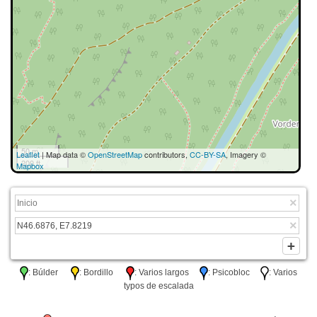
50 m
Leaflet
| Map data ©
OpenStreetMap
contributors,
CC-BY-SA
, Imagery ©
200 ft
Mapbox
: Búlder
: Bordillo
: Varios largos
: Psicobloc
: Varios
typos de escalada