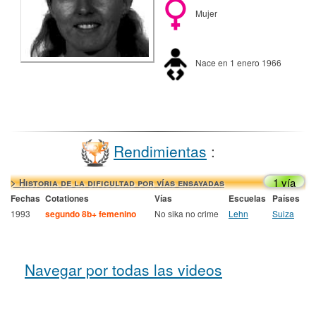
Mujer
Nace en 1 enero 1966
Rendimientas
:
1 vía
> Historia de la dificultad por vías ensayadas
Fechas
Cotationes
Vías
Escuelas
Países
1993
segundo 8b+ femenino
No sika no crime
Lehn
Suiza
Navegar por todas las videos