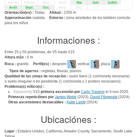
Janvier
Février
Mars
Avril
Mai
Juin
Juillet
Août
Sept.
Oct.
Nov.
Déc.
Orientación(es) :
Todas
Altitud :
2350 m
Approximación :
subida.
Entorno :
zona alrededor de los búlders correcto
para los niños.
Informaciones :
Entre 25 y 50 problemas, de V5 hasta V15.
Altura máx :
6 m.
Roca :
granito.
Perfil(es) :
despolm
, vertical
, placa
.
Tipos de agarres :
regletas, fisuras, planos.
Qualidad de las zonas de recepcíon :
suelo llano (1 colchoneta necesaria)
o suelo irregular o en pendiente (1 colchoneta y 1 portero necesarios).
Problema(s) mítico(s) :
Equanimity
V15
primera ascensión por
Carlo Traversi
el 4 nov 2020.
Primeras repeticiónes por
James Webb
(2023),
David Fitzgerald
(2024).
Otras ascensiones destacables :
Katie Lamb
(2024)
Ubicaciónes :
Lugar :
Estados Unidos, California, Amador County, Sacramento, South Lake
Tahoe.