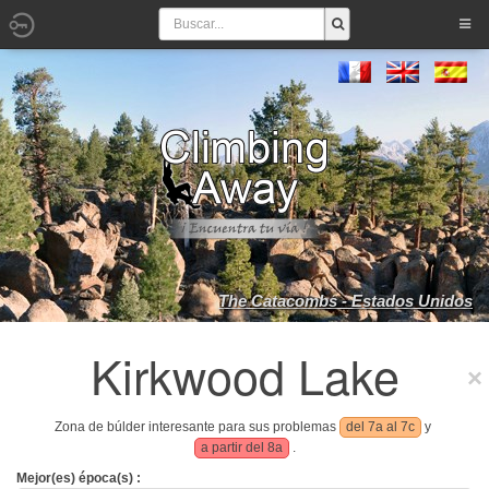
The Catacombs - Estados Unidos
Kirkwood Lake
Zona de búlder interesante para sus problemas
del 7a al 7c
y
a partir del 8a
.
Mejor(es) época(s) :